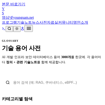
본문 바로가기
Y
S
영삼넷
youngsam.net
프로그램
기술노트
뉴스
사전
자료실
커뮤니티
명언
소개
GLOSSARY
기술 용어 사전
AI·개발·인프라·보안·데이터베이스 용어
3000
개
를 한곳에. 각 용어마
다
정의 + 관련 기술노트
를 함께 제공합니다.
카테고리별 탐색