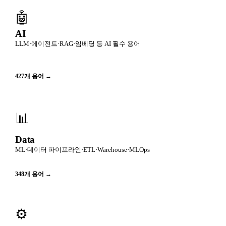
🤖
AI
LLM·에이전트·RAG·임베딩 등 AI 필수 용어
427
개 용어 →
📊
Data
ML·데이터 파이프라인·ETL·Warehouse·MLOps
348
개 용어 →
⚙️