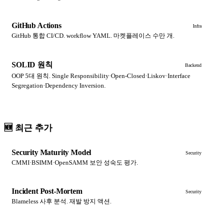
GitHub Actions
Infra
GitHub 통합 CI/CD. workflow YAML. 마켓플레이스 수만 개.
SOLID 원칙
Backend
OOP 5대 원칙. Single Responsibility·Open-Closed·Liskov·Interface
Segregation·Dependency Inversion.
🆕 최근 추가
Security Maturity Model
Security
CMMI·BSIMM·OpenSAMM 보안 성숙도 평가.
Incident Post-Mortem
Security
Blameless 사후 분석. 재발 방지 액션.