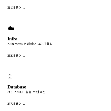
311
개 용어 →
☁️
Infra
Kubernetes·컨테이너·IaC·관측성
362
개 용어 →
🗄️
Database
SQL·NoSQL·성능·트랜잭션
337
개 용어 →