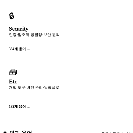
🔒
Security
인증·암호화·공급망·보안 원칙
334
개 용어 →
🧰
Etc
개발 도구·버전 관리·워크플로
182
개 용어 →