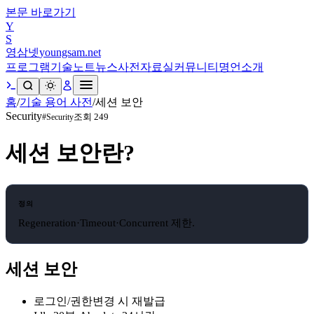
본문 바로가기
Y
S
영삼넷
youngsam.net
프로그램
기술노트
뉴스
사전
자료실
커뮤니티
명언
소개
홈
/
기술 용어 사전
/
세션 보안
Security
조회
249
#
Security
세션 보안
란?
정의
Regeneration·Timeout·Concurrent 제한.
세션 보안
로그인/권한변경 시 재발급