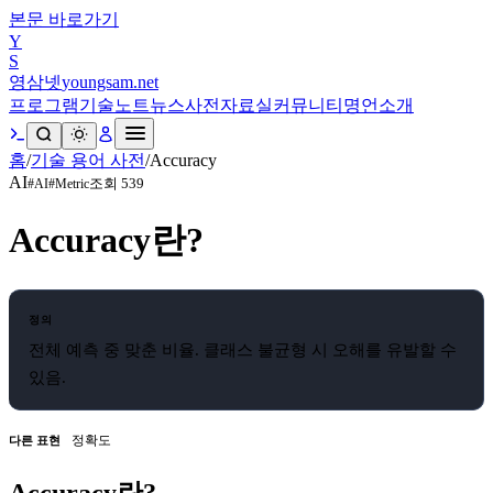
본문 바로가기
Y
S
영삼넷
youngsam.net
프로그램
기술노트
뉴스
사전
자료실
커뮤니티
명언
소개
홈
/
기술 용어 사전
/
Accuracy
AI
조회
539
#
AI
#
Metric
Accuracy
란?
정의
전체 예측 중 맞춘 비율. 클래스 불균형 시 오해를 유발할 수
있음.
정확도
다른 표현
Accuracy란?