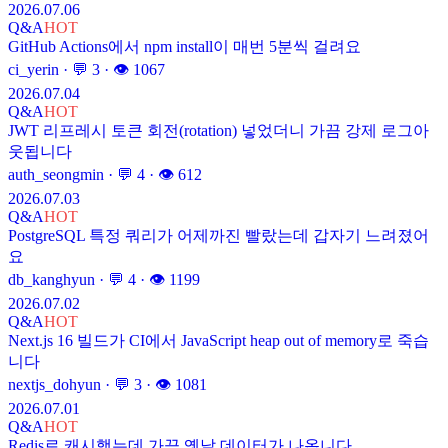
2026.07.06
Q&A
HOT
GitHub Actions에서 npm install이 매번 5분씩 걸려요
ci_yerin
· 💬
3
· 👁
1067
2026.07.04
Q&A
HOT
JWT 리프레시 토큰 회전(rotation) 넣었더니 가끔 강제 로그아
웃됩니다
auth_seongmin
· 💬
4
· 👁
612
2026.07.03
Q&A
HOT
PostgreSQL 특정 쿼리가 어제까진 빨랐는데 갑자기 느려졌어
요
db_kanghyun
· 💬
4
· 👁
1199
2026.07.02
Q&A
HOT
Next.js 16 빌드가 CI에서 JavaScript heap out of memory로 죽습
니다
nextjs_dohyun
· 💬
3
· 👁
1081
2026.07.01
Q&A
HOT
Redis로 캐시했는데 가끔 옛날 데이터가 나옵니다