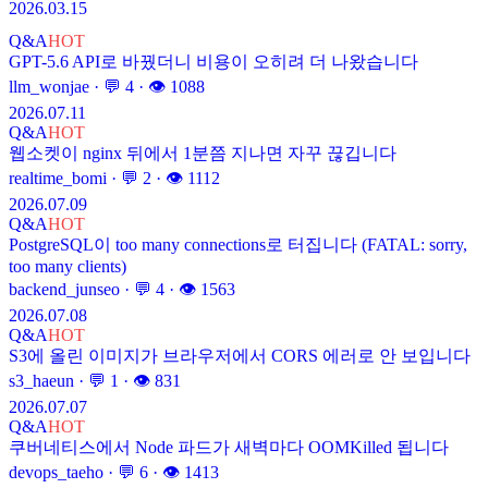
2026.03.15
Q&A
HOT
GPT-5.6 API로 바꿨더니 비용이 오히려 더 나왔습니다
llm_wonjae
· 💬
4
· 👁
1088
2026.07.11
Q&A
HOT
웹소켓이 nginx 뒤에서 1분쯤 지나면 자꾸 끊깁니다
realtime_bomi
· 💬
2
· 👁
1112
2026.07.09
Q&A
HOT
PostgreSQL이 too many connections로 터집니다 (FATAL: sorry,
too many clients)
backend_junseo
· 💬
4
· 👁
1563
2026.07.08
Q&A
HOT
S3에 올린 이미지가 브라우저에서 CORS 에러로 안 보입니다
s3_haeun
· 💬
1
· 👁
831
2026.07.07
Q&A
HOT
쿠버네티스에서 Node 파드가 새벽마다 OOMKilled 됩니다
devops_taeho
· 💬
6
· 👁
1413