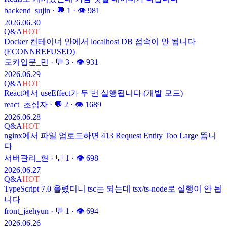
backend_sujin
· 💬
1
· 👁
981
2026.06.30
Q&A
HOT
Docker 컨테이너 안에서 localhost DB 접속이 안 됩니다
(ECONNREFUSED)
도커입문_민
· 💬
3
· 👁
931
2026.06.29
Q&A
HOT
React에서 useEffect가 두 번 실행됩니다 (개발 모드)
react_초심자
· 💬
2
· 👁
1689
2026.06.28
Q&A
HOT
nginx에서 파일 업로드하면 413 Request Entity Too Large 뜹니
다
서버관리_현
· 💬
1
· 👁
698
2026.06.27
Q&A
HOT
TypeScript 7.0 올렸더니 tsc는 되는데 tsx/ts-node로 실행이 안 됩
니다
front_jaehyun
· 💬
1
· 👁
694
2026.06.26