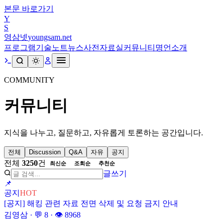
본문 바로가기
Y
S
영삼넷
youngsam.net
프로그램
기술노트
뉴스
사전
자료실
커뮤니티
명언
소개
COMMUNITY
커뮤니티
지식을 나누고, 질문하고, 자유롭게 토론하는 공간입니다.
전체
Discussion
Q&A
자유
공지
전체
3250
건
최신순
조회순
추천순
글쓰기
📌
공지
HOT
[공지] 해킹 관련 자료 전면 삭제 및 요청 금지 안내
김영삼
· 💬
8
· 👁
8968