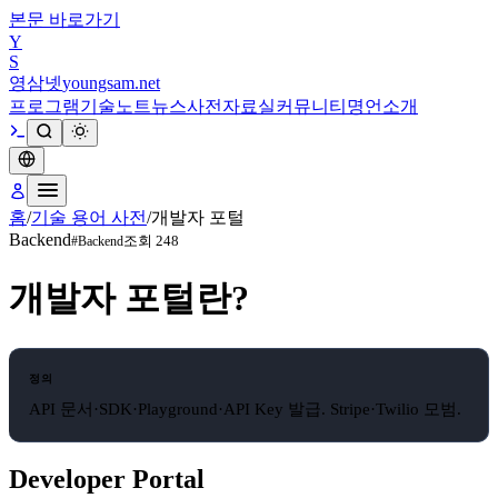
본문 바로가기
Y
S
영삼넷
youngsam.net
프로그램
기술노트
뉴스
사전
자료실
커뮤니티
명언
소개
홈
/
기술 용어 사전
/
개발자 포털
Backend
조회
248
#
Backend
개발자 포털
란?
정의
API 문서·SDK·Playground·API Key 발급. Stripe·Twilio 모범.
Developer Portal