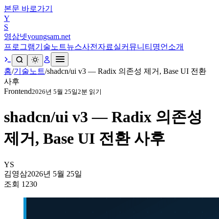
본문 바로가기
Y
S
영삼넷
youngsam.net
프로그램
기술노트
뉴스
사전
자료실
커뮤니티
명언
소개
홈
/
기술노트
/
shadcn/ui v3 — Radix 의존성 제거, Base UI 전환
사후
Frontend
2026년 5월 25일
2
분 읽기
shadcn/ui v3 — Radix 의존성
제거, Base UI 전환 사후
YS
김영삼
2026년 5월 25일
조회
1230