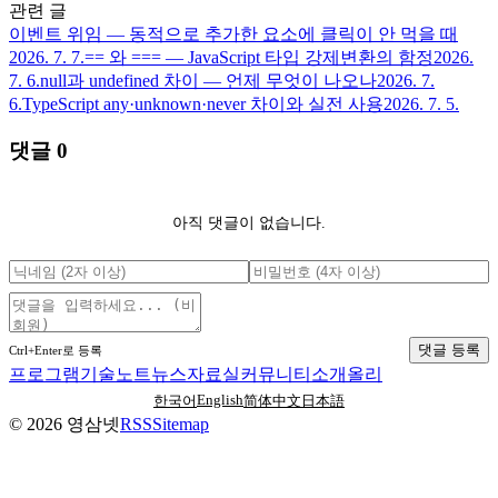
관련 글
이벤트 위임 — 동적으로 추가한 요소에 클릭이 안 먹을 때
2026. 7. 7.
== 와 === — JavaScript 타입 강제변환의 함정
2026.
7. 6.
null과 undefined 차이 — 언제 무엇이 나오나
2026. 7.
6.
TypeScript any·unknown·never 차이와 실전 사용
2026. 7. 5.
댓글
0
아직 댓글이 없습니다.
댓글 등록
Ctrl+Enter로 등록
프로그램
기술노트
뉴스
자료실
커뮤니티
소개
올리
English
한국어
简体中文
日本語
©
2026
영삼넷
RSS
Sitemap