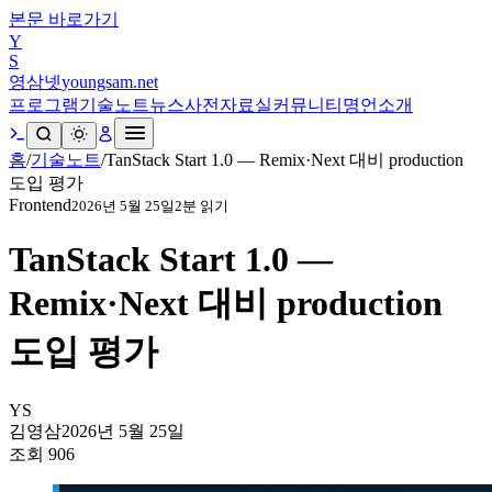
본문 바로가기
Y
S
영삼넷
youngsam.net
프로그램
기술노트
뉴스
사전
자료실
커뮤니티
명언
소개
홈
/
기술노트
/
TanStack Start 1.0 — Remix·Next 대비 production
도입 평가
Frontend
2026년 5월 25일
2
분 읽기
TanStack Start 1.0 —
Remix·Next 대비 production
도입 평가
YS
김영삼
2026년 5월 25일
조회
906