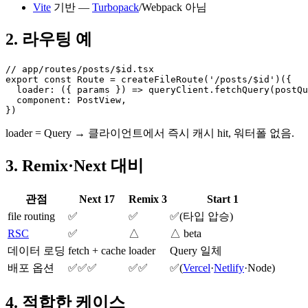
Vite
기반 —
Turbopack
/Webpack 아님
2. 라우팅 예
// app/routes/posts/$id.tsx

export const Route = createFileRoute('/posts/$id')({

  loader: ({ params }) => queryClient.fetchQuery(postQu
  component: PostView,

})
loader = Query → 클라이언트에서 즉시 캐시 hit, 워터폴 없음.
3. Remix·Next 대비
관점
Next 17
Remix 3
Start 1
file routing
✅
✅
✅(타입 압승)
RSC
✅
△
△ beta
데이터 로딩
fetch + cache
loader
Query 일체
배포 옵션
✅✅✅
✅✅
✅(
Vercel
·
Netlify
·Node)
4. 적합한 케이스