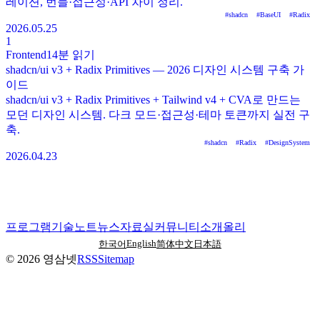
레이션, 번들·접근성·API 차이 정리.
#
shadcn
#
BaseUI
#
Radix
2026.05.25
1
Frontend
14분
읽기
shadcn/ui v3 + Radix Primitives — 2026 디자인 시스템 구축 가
이드
shadcn/ui v3 + Radix Primitives + Tailwind v4 + CVA로 만드는
모던 디자인 시스템. 다크 모드·접근성·테마 토큰까지 실전 구
축.
#
shadcn
#
Radix
#
DesignSystem
2026.04.23
프로그램
기술노트
뉴스
자료실
커뮤니티
소개
올리
English
한국어
简体中文
日本語
©
2026
영삼넷
RSS
Sitemap