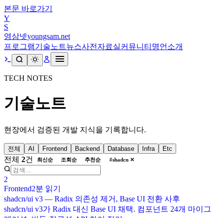
본문 바로가기
Y
S
영삼넷
youngsam.net
프로그램
기술노트
뉴스
사전
자료실
커뮤니티
명언
소개
TECH NOTES
기술노트
현장에서 검증된 개발 지식을 기록합니다.
전체
AI
Frontend
Backend
Database
Infra
Etc
전체
2
건
최신순
조회순
추천순
#
shadcn
✕
2
Frontend
2분
읽기
shadcn/ui v3 — Radix 의존성 제거, Base UI 전환 사후
shadcn/ui v3가 Radix 대신 Base UI 채택. 컴포넌트 24개 마이그