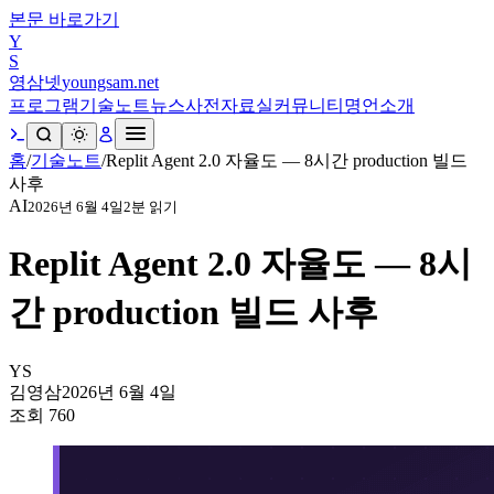
본문 바로가기
Y
S
영삼넷
youngsam.net
프로그램
기술노트
뉴스
사전
자료실
커뮤니티
명언
소개
홈
/
기술노트
/
Replit Agent 2.0 자율도 — 8시간 production 빌드
사후
AI
2026년 6월 4일
2
분 읽기
Replit Agent 2.0 자율도 — 8시
간 production 빌드 사후
YS
김영삼
2026년 6월 4일
조회
760