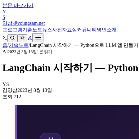
본문 바로가기
Y
S
영삼넷
youngsam.net
프로그램
기술노트
뉴스
사전
자료실
커뮤니티
명언
소개
홈
/
기술노트
/
LangChain 시작하기 — Python으로 LLM 앱 만들기
AI
2023년 3월 13일
1
분 읽기
LangChain 시작하기 — Pyth
YS
김영삼
2023년 3월 13일
조회
712