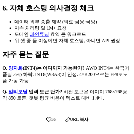
6. 자체 호스팅 의사결정 체크
데이터 외부 송출 제약 (의료·금융·국방)
지속 처리량 일 1M+ 요청
도메인
파인튜닝
효익 큰 워크로드
위 셋 중 둘 이상이면 자체 호스팅, 아니면 API 권장
자주 묻는 질문
Q.
양자화
(INT4)는 어디까지 가능한가?
AWQ INT4는 한국어
품질 3%p 하락. INT8(W8A8)이 안정. 4×B200으로는 FP8로도
풀 가동 가능.
Q.
멀티모달
입력 토큰 단가?
비전 토큰은 이미지 768×768당
약 850 토큰. 챗봇 평균 비용이 텍스트 대비 1.4배.
36
URL 복사