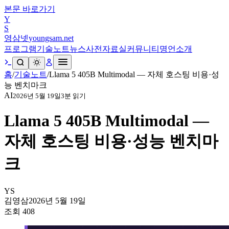
본문 바로가기
Y
S
영삼넷
youngsam.net
프로그램
기술노트
뉴스
사전
자료실
커뮤니티
명언
소개
홈
/
기술노트
/
Llama 5 405B Multimodal — 자체 호스팅 비용·성
능 벤치마크
AI
2026년 5월 19일
3
분 읽기
Llama 5 405B Multimodal —
자체 호스팅 비용·성능 벤치마
크
YS
김영삼
2026년 5월 19일
조회
408