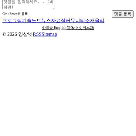
댓글 등록
Ctrl+Enter로 등록
프로그램
기술노트
뉴스
자료실
커뮤니티
소개
올리
English
한국어
简体中文
日本語
©
2026
영삼넷
RSS
Sitemap