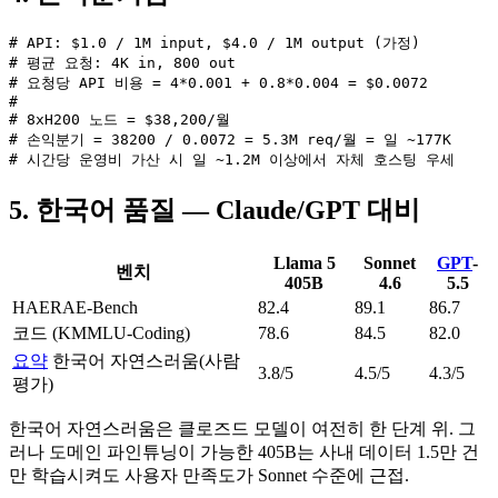
# API: $1.0 / 1M input, $4.0 / 1M output (가정)

# 평균 요청: 4K in, 800 out

# 요청당 API 비용 = 4*0.001 + 0.8*0.004 = $0.0072

#

# 8xH200 노드 = $38,200/월

# 손익분기 = 38200 / 0.0072 = 5.3M req/월 = 일 ~177K

# 시간당 운영비 가산 시 일 ~1.2M 이상에서 자체 호스팅 우세
5. 한국어 품질 — Claude/GPT 대비
Llama 5
Sonnet
GPT
-
벤치
405B
4.6
5.5
HAERAE-Bench
82.4
89.1
86.7
코드 (KMMLU-Coding)
78.6
84.5
82.0
요약
한국어 자연스러움(사람
3.8/5
4.5/5
4.3/5
평가)
한국어 자연스러움은 클로즈드 모델이 여전히 한 단계 위. 그
러나 도메인 파인튜닝이 가능한 405B는 사내 데이터 1.5만 건
만 학습시켜도 사용자 만족도가 Sonnet 수준에 근접.