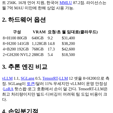
트 256K. 16개 언어 지원, 한국어
MMLU
87.2점. 라이선스는
월 7억 MAU 미만에 한해 상업 사용 가능.
2. 하드웨어 옵션
구성
VRAM
요청/초
월 임대료(클라우드)
8×H100 80GB
640GB
9.2
$31,400
8×H200 141GB
1,128GB
14.8
$38,200
4×B200 192GB
768GB
17.3
$42,600
2×GH200 NVL2
288GB
5.4
$18,500
3. 추론 엔진 비교
vLLM
1.1,
SGLang
0.5,
TensorRT
-
LLM
12 셋을 8×H200으로 측
정. SGLang이
토큰
/달러 11% 우세지만 vLLM이 운영 안정성
·
LoRA
핫스왑·로그 호환에서 손이 덜 간다. TensorRT-LLM은
최고 처리량이지만 빌드·디버깅이 어려워 팀 도입 비용이 크
다.
4. 손익분기점