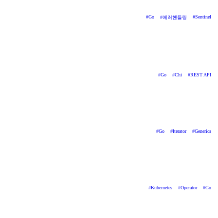
#
Go
#
Sentinel
#
에러핸들링
#
Go
#
Chi
#
REST API
#
Go
#
Iterator
#
Generics
#
Kubernetes
#
Operator
#
Go