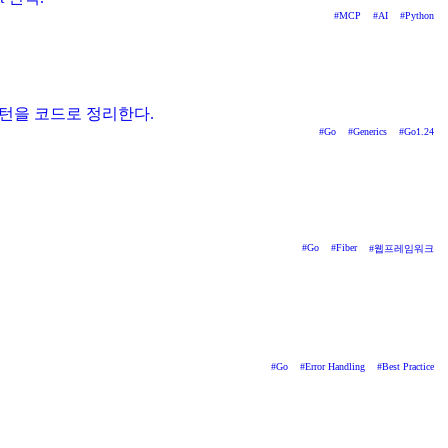
#
MCP
#
AI
#
Python
 안티패턴을 코드로 정리한다.
#
Go
#
Generics
#
Go1.24
#
Go
#
Fiber
#
웹프레임워크
#
Go
#
Error Handling
#
Best Practice