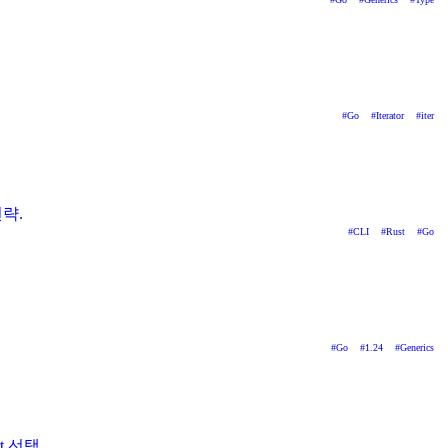
#
Go
#
Iterator
#
iter
전략.
#
CLI
#
Rust
#
Go
#
Go
#
1.24
#
Generics
rt 선택.