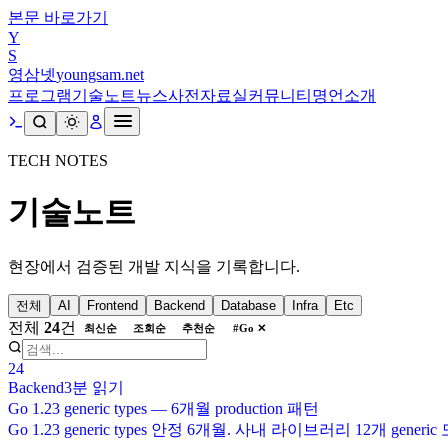
본문 바로가기
Y
S
영삼넷
youngsam.net
프로그램
기술노트
뉴스
사전
자료실
커뮤니티
명언
소개
TECH NOTES
기술노트
현장에서 검증된 개발 지식을 기록합니다.
전체
AI
Frontend
Backend
Database
Infra
Etc
전체
24
건
최신순
조회순
추천순
#
Go
✕
24
Backend
3분
읽기
Go 1.23 generic types — 6개월 production 패턴
Go 1.23 generic types 안정 6개월. 사내 라이브러리 12개 gener