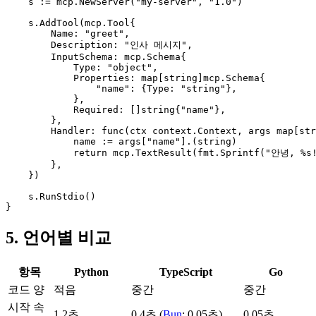
    s := mcp.NewServer("my-server", "1.0")

    s.AddTool(mcp.Tool{

        Name: "greet",

        Description: "인사 메시지",

        InputSchema: mcp.Schema{

            Type: "object",

            Properties: map[string]mcp.Schema{

                "name": {Type: "string"},

            },

            Required: []string{"name"},

        },

        Handler: func(ctx context.Context, args map[str
            name := args["name"].(string)

            return mcp.TextResult(fmt.Sprintf("안녕, %s!
        },

    })

    s.RunStdio()

}
5. 언어별 비교
항목
Python
TypeScript
Go
코드 양
적음
중간
중간
시작 속
1.2초
0.4초 (
Bun
: 0.05초)
0.05초