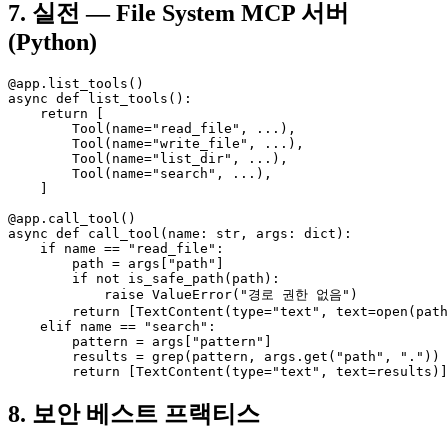
7. 실전 — File System MCP 서버
(Python)
@app.list_tools()

async def list_tools():

    return [

        Tool(name="read_file", ...),

        Tool(name="write_file", ...),

        Tool(name="list_dir", ...),

        Tool(name="search", ...),

    ]

@app.call_tool()

async def call_tool(name: str, args: dict):

    if name == "read_file":

        path = args["path"]

        if not is_safe_path(path):

            raise ValueError("경로 권한 없음")

        return [TextContent(type="text", text=open(path
    elif name == "search":

        pattern = args["pattern"]

        results = grep(pattern, args.get("path", "."))

        return [TextContent(type="text", text=results)]
8. 보안 베스트 프랙티스