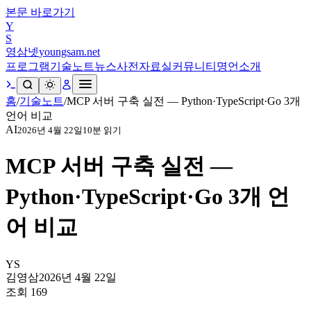
본문 바로가기
Y
S
영삼넷
youngsam.net
프로그램
기술노트
뉴스
사전
자료실
커뮤니티
명언
소개
홈
/
기술노트
/
MCP 서버 구축 실전 — Python·TypeScript·Go 3개
언어 비교
AI
2026년 4월 22일
10
분 읽기
MCP 서버 구축 실전 —
Python·TypeScript·Go 3개 언
어 비교
YS
김영삼
2026년 4월 22일
조회
169