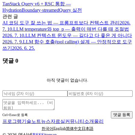
TanStack Query v6 + RSC 통합 —
HydrationBoundary·streamedQuery 실전
관련 글
AI 코딩 도구 잘 쓰는 법 — 프롬프트보다 컨텍스트 관리
2026.
7. 10.
LLM temperature와 top_p — 출력이 매번 다를 때 조절법
2026. 7. 10.
LLM 컨텍스트 윈도우 — 길다고 다 좋은 게 아니다
2026. 7. 9.
LLM 함수 호출(tool calling) 설계 — 안정적으로 도구
쓰기
2026. 6. 25.
댓글
0
아직 댓글이 없습니다.
댓글 등록
Ctrl+Enter로 등록
프로그램
기술노트
뉴스
자료실
커뮤니티
소개
올리
English
한국어
简体中文
日本語
©
2026
영삼넷
RSS
Sitemap