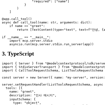
                "required": ["name"]

            }

        )

    ]

@app.call_tool()

async def call_tool(name: str, arguments: dict):

    if name == "greet":

        return [TextContent(type="text", text=f"안녕, {a
if __name__ == "__main__":

    import mcp.server.stdio

    asyncio.run(mcp.server.stdio.run_server(app))
3. TypeScript
import { Server } from "@modelcontextprotocol/sdk/serve
import { StdioServerTransport } from "@modelcontextprot
import { CallToolRequestSchema, ListToolsRequestSchema 
const server = new Server({ name: "my-server", version:
server.setRequestHandler(ListToolsRequestSchema, async 
  tools: [{

    name: "greet",

    description: "인사 메시지",

    inputSchema: {

      type: "object",
