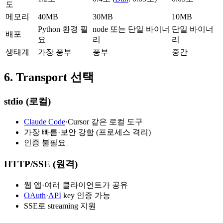
도
메모리
40MB
30MB
10MB
Python 환경 필
node 또는 단일 바이너
단일 바이너
배포
요
리
리
생태계
가장 풍부
풍부
중간
6. Transport 선택
stdio (로컬)
Claude Code
·Cursor 같은 로컬 도구
가장 빠름·보안 강함 (프로세스 격리)
인증 불필요
HTTP/SSE (원격)
웹 앱·여러 클라이언트가 공유
OAuth
·
API
key 인증 가능
SSE로 streaming 지원