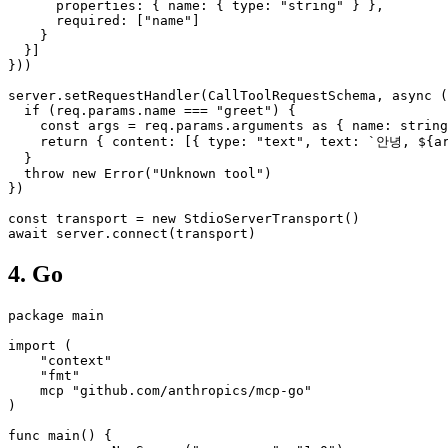
      properties: { name: { type: "string" } },

      required: ["name"]

    }

  }]

}))

server.setRequestHandler(CallToolRequestSchema, async (
  if (req.params.name === "greet") {

    const args = req.params.arguments as { name: string
    return { content: [{ type: "text", text: `안녕, ${ar
  }

  throw new Error("Unknown tool")

})

const transport = new StdioServerTransport()

await server.connect(transport)
4. Go
package main

import (

    "context"

    "fmt"

    mcp "github.com/anthropics/mcp-go"

)

func main() {
