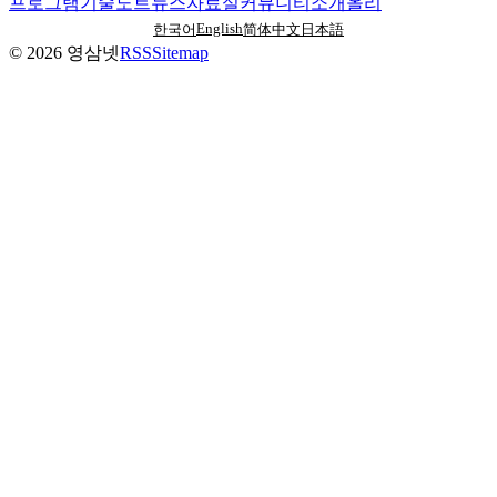
프로그램
기술노트
뉴스
자료실
커뮤니티
소개
올리
English
한국어
简体中文
日本語
©
2026
영삼넷
RSS
Sitemap