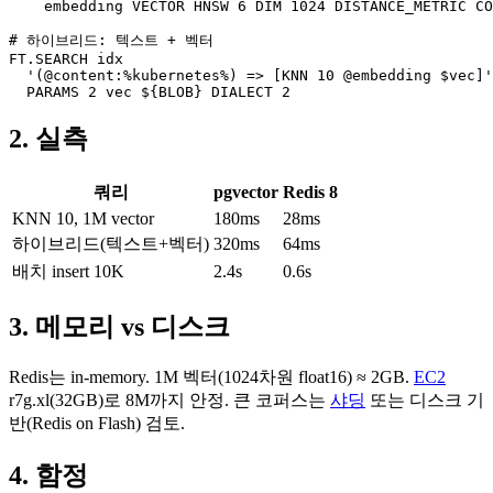
    embedding VECTOR HNSW 6 DIM 1024 DISTANCE_METRIC CO
# 하이브리드: 텍스트 + 벡터

FT.SEARCH idx

  '(@content:%kubernetes%) => [KNN 10 @embedding $vec]'

  PARAMS 2 vec ${BLOB} DIALECT 2
2. 실측
쿼리
pgvector
Redis 8
KNN 10, 1M vector
180ms
28ms
하이브리드(텍스트+벡터)
320ms
64ms
배치 insert 10K
2.4s
0.6s
3. 메모리 vs 디스크
Redis는 in-memory. 1M 벡터(1024차원 float16) ≈ 2GB.
EC2
r7g.xl(32GB)로 8M까지 안정. 큰 코퍼스는
샤딩
또는 디스크 기
반(Redis on Flash) 검토.
4. 함정