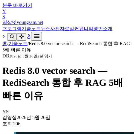
본문 바로가기
Y
S
영삼넷
youngsam.net
프로그램
기술노트
뉴스
사전
자료실
커뮤니티
명언
소개
홈
/
기술노트
/
Redis 8.0 vector search — RediSearch 통합 후 RAG
5배 빠른 이유
DB
2026년 5월 26일
2
분 읽기
Redis 8.0 vector search —
RediSearch 통합 후 RAG 5배
빠른 이유
YS
김영삼
2026년 5월 26일
조회
206