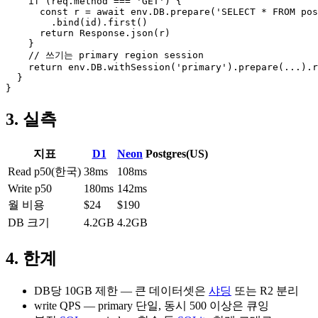
    if (req.method === 'GET') {

      const r = await env.DB.prepare('SELECT * FROM pos
        .bind(id).first()

      return Response.json(r)

    }

    // 쓰기는 primary region session

    return env.DB.withSession('primary').prepare(...).r
  }

}
3. 실측
지표
D1
Neon
Postgres(US)
Read p50(한국)
38ms
108ms
Write p50
180ms
142ms
월 비용
$24
$190
DB 크기
4.2GB
4.2GB
4. 한계
DB당 10GB 제한 — 큰 데이터셋은
샤딩
또는 R2 분리
write QPS — primary 단일, 동시 500 이상은 큐잉