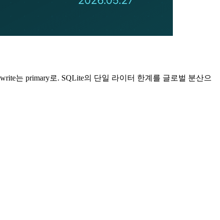
포 + write는 primary로. SQLite의 단일 라이터 한계를 글로벌 분산으