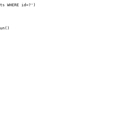
ts WHERE id=?')

un()
