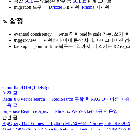
복잡
SQL
— window 함수 등
SQLite
한계 그대로
migration 도구 —
Drizzle
Kit 지원,
Prisma
미지원
5. 함정
eventual consistency — write 직후 read는 stale 가능. 쓰
trigger·view — 지원하나 미세 동작 차이, 마이그레이션 
backup — point-in-time 복구는 7일까지, 더 길게는 R2 export
Cloudflare
D1
SQLite
Edge
이전 글
Redis 8.0 vector search — RediSearch 통합 후 RAG 5배 빠른 이유
다음 글
Supabase Realtime Apex — Phoenix WebSocket 대규모 운영
관련 글
BigQuery DataFrames — Python ML 워크플로 Snowpark 대안
2026
개월 운영
2026. 5. 27.
Apache Iceberg vs Delta Lake — 12P