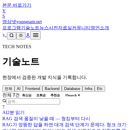
본문 바로가기
Y
S
영삼넷
youngsam.net
프로그램
기술노트
뉴스
사전
자료실
커뮤니티
명언
소개
TECH NOTES
기술노트
현장에서 검증된 개발 지식을 기록합니다.
전체
AI
Frontend
Backend
Database
Infra
Etc
전체
7
건
최신순
조회순
추천순
#
Search
✕
7
AI
2분
읽기
RAG 검색 품질이 낮을 때 — 청킹부터 다시
RAG가 엉뚱한 답을 하면 대개 검색 단계가 문제다. 청크 크기·