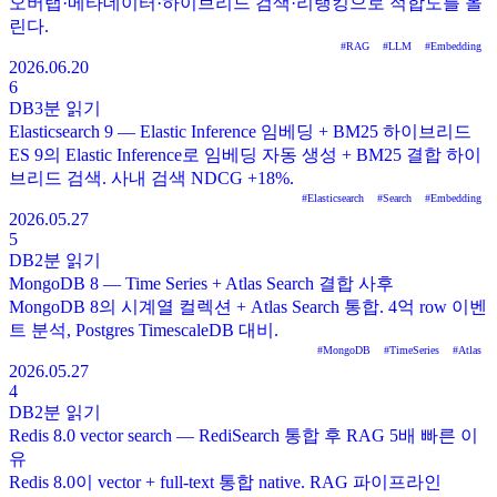
오버랩·메타데이터·하이브리드 검색·리랭킹으로 적합도를 올
린다.
#
RAG
#
LLM
#
Embedding
2026.06.20
6
DB
3분
읽기
Elasticsearch 9 — Elastic Inference 임베딩 + BM25 하이브리드
ES 9의 Elastic Inference로 임베딩 자동 생성 + BM25 결합 하이
브리드 검색. 사내 검색 NDCG +18%.
#
Elasticsearch
#
Search
#
Embedding
2026.05.27
5
DB
2분
읽기
MongoDB 8 — Time Series + Atlas Search 결합 사후
MongoDB 8의 시계열 컬렉션 + Atlas Search 통합. 4억 row 이벤
트 분석, Postgres TimescaleDB 대비.
#
MongoDB
#
TimeSeries
#
Atlas
2026.05.27
4
DB
2분
읽기
Redis 8.0 vector search — RediSearch 통합 후 RAG 5배 빠른 이
유
Redis 8.0이 vector + full-text 통합 native. RAG 파이프라인