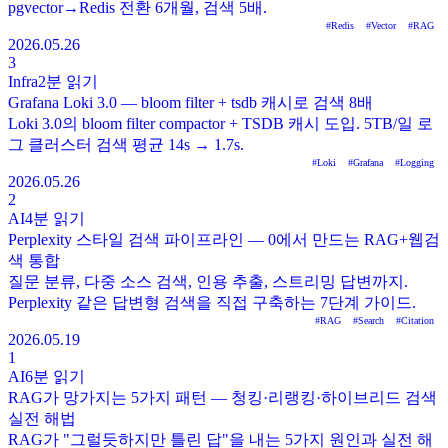
pgvector→Redis 전환 6개월, 검색 5배.
#
Redis
#
Vector
#
RAG
2026.05.26
3
Infra
2분
읽기
Grafana Loki 3.0 — bloom filter + tsdb 캐시로 검색 8배
Loki 3.0의 bloom filter compactor + TSDB 캐시 도입. 5TB/일 로
그 클러스터 검색 평균 14s → 1.7s.
#
Loki
#
Grafana
#
Logging
2026.05.26
2
AI
4분
읽기
Perplexity 스타일 검색 파이프라인 — 0에서 만드는 RAG+웹검
색 통합
질문 분류, 다중 소스 검색, 인용 추출, 스트리밍 답변까지.
Perplexity 같은 답변형 검색을 직접 구축하는 7단계 가이드.
#
RAG
#
Search
#
Citation
2026.05.19
1
AI
6분
읽기
RAG가 망가지는 5가지 패턴 — 청킹·리랭킹·하이브리드 검색
실전 해법
RAG가 "그럴듯하지만 틀린 답"을 내는 5가지 원인과 실전 해