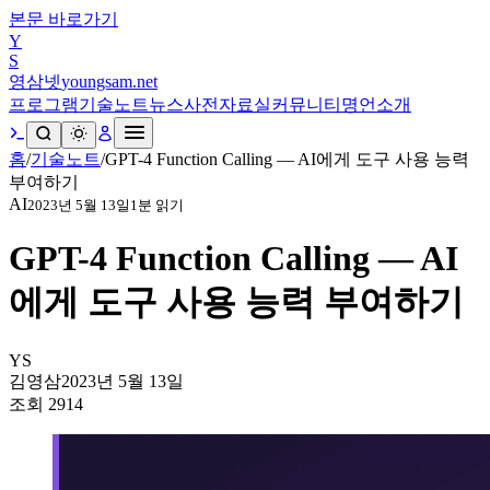
본문 바로가기
Y
S
영삼넷
youngsam.net
프로그램
기술노트
뉴스
사전
자료실
커뮤니티
명언
소개
홈
/
기술노트
/
GPT-4 Function Calling — AI에게 도구 사용 능력
부여하기
AI
2023년 5월 13일
1
분 읽기
GPT-4 Function Calling — AI
에게 도구 사용 능력 부여하기
YS
김영삼
2023년 5월 13일
조회
2914