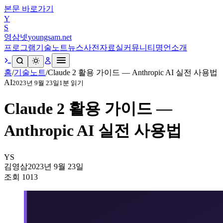
본문 바로가기
Y
S
영삼넷
youngsam.net
프로그램
기술노트
뉴스
사전
자료실
커뮤니티
명언
소개
홈
/
기술노트
/
Claude 2 활용 가이드 — Anthropic AI 실전 사용법
AI
2023년 9월 23일
1
분 읽기
Claude 2 활용 가이드 —
Anthropic AI 실전 사용법
YS
김영삼
2023년 9월 23일
조회
1013