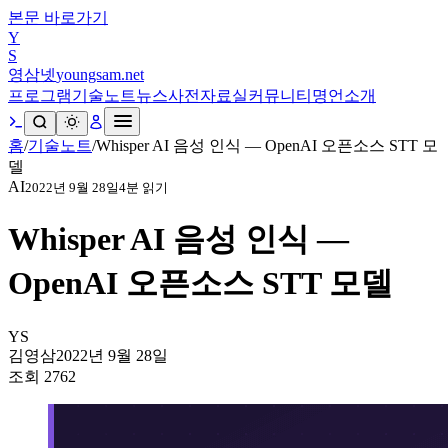
본문 바로가기
Y
S
영삼넷
youngsam.net
프로그램
기술노트
뉴스
사전
자료실
커뮤니티
명언
소개
홈
/
기술노트
/
Whisper AI 음성 인식 — OpenAI 오픈소스 STT 모
델
AI
2022년 9월 28일
4
분 읽기
Whisper AI 음성 인식 —
OpenAI 오픈소스 STT 모델
YS
김영삼
2022년 9월 28일
조회
2762