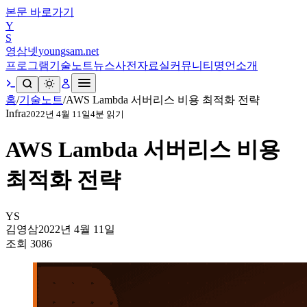
본문 바로가기
Y
S
영삼넷
youngsam.net
프로그램
기술노트
뉴스
사전
자료실
커뮤니티
명언
소개
홈
/
기술노트
/
AWS Lambda 서버리스 비용 최적화 전략
Infra
2022년 4월 11일
4
분 읽기
AWS Lambda 서버리스 비용
최적화 전략
YS
김영삼
2022년 4월 11일
조회
3086