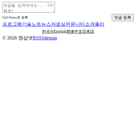
댓글 등록
Ctrl+Enter로 등록
프로그램
기술노트
뉴스
자료실
커뮤니티
소개
올리
English
한국어
简体中文
日本語
©
2026
영삼넷
RSS
Sitemap