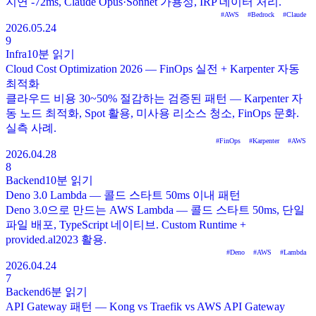
지연 -72ms, Claude Opus·Sonnet 가용성, IRP 데이터 처리.
#
AWS
#
Bedrock
#
Claude
2026.05.24
9
Infra
10분
읽기
Cloud Cost Optimization 2026 — FinOps 실전 + Karpenter 자동
최적화
클라우드 비용 30~50% 절감하는 검증된 패턴 — Karpenter 자
동 노드 최적화, Spot 활용, 미사용 리소스 청소, FinOps 문화.
실측 사례.
#
FinOps
#
Karpenter
#
AWS
2026.04.28
8
Backend
10분
읽기
Deno 3.0 Lambda — 콜드 스타트 50ms 이내 패턴
Deno 3.0으로 만드는 AWS Lambda — 콜드 스타트 50ms, 단일
파일 배포, TypeScript 네이티브. Custom Runtime +
provided.al2023 활용.
#
Deno
#
AWS
#
Lambda
2026.04.24
7
Backend
6분
읽기
API Gateway 패턴 — Kong vs Traefik vs AWS API Gateway