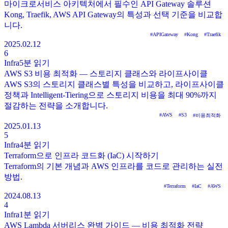
마이크로서비스 아키텍처에서 필수인 API Gateway 솔루션
Kong, Traefik, AWS API Gateway의 특성과 선택 기준을 비교합
니다.
#
APIGateway
#
Kong
#
Traefik
2025.02.12
6
Infra
5분
읽기
AWS S3 비용 최적화 — 스토리지 클래스와 라이프사이클
AWS S3의 스토리지 클래스별 특성을 비교하고, 라이프사이클
정책과 Intelligent-Tiering으로 스토리지 비용을 최대 90%까지
절감하는 전략을 소개합니다.
#
AWS
#
S3
#
비용최적화
2025.01.13
5
Infra
4분
읽기
Terraform으로 인프라 코드화 (IaC) 시작하기
Terraform의 기본 개념과 AWS 인프라를 코드로 관리하는 실전
방법.
#
Terraform
#
IaC
#
AWS
2024.08.13
4
Infra
1분
읽기
AWS Lambda 서버리스 완벽 가이드 — 비용 최적화 전략