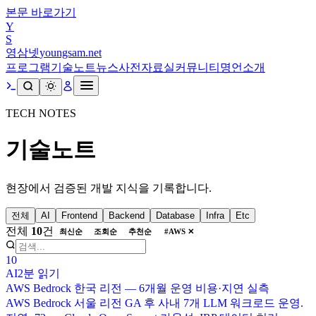
본문 바로가기
Y
S
영삼넷
youngsam.net
프로그램
기술노트
뉴스
사전
자료실
커뮤니티
명언
소개
TECH NOTES
기술노트
현장에서 검증된 개발 지식을 기록합니다.
전체
AI
Frontend
Backend
Database
Infra
Etc
전체
10
건
최신순
조회순
추천순
#
AWS
✕
10
AI
2분
읽기
AWS Bedrock 한국 리전 — 6개월 운영 비용·지연 실측
AWS Bedrock 서울 리전 GA 후 사내 7개 LLM 워크로드 운영.