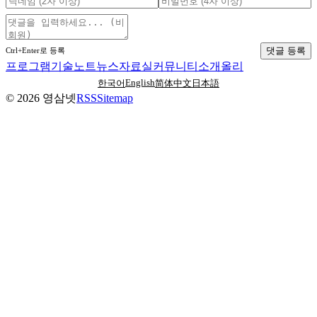
댓글 등록
Ctrl+Enter로 등록
프로그램
기술노트
뉴스
자료실
커뮤니티
소개
올리
English
한국어
简体中文
日本語
©
2026
영삼넷
RSS
Sitemap