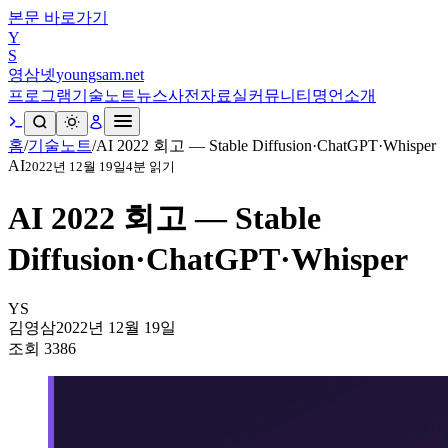
본문 바로가기
Y
S
영삼넷
youngsam.net
프로그램
기술노트
뉴스
사전
자료실
커뮤니티
명언
소개
홈
/
기술노트
/
AI 2022 회고 — Stable Diffusion·ChatGPT·Whisper
AI
2022년 12월 19일
4
분 읽기
AI 2022 회고 — Stable
Diffusion·ChatGPT·Whisper
YS
김영삼
2022년 12월 19일
조회
3386