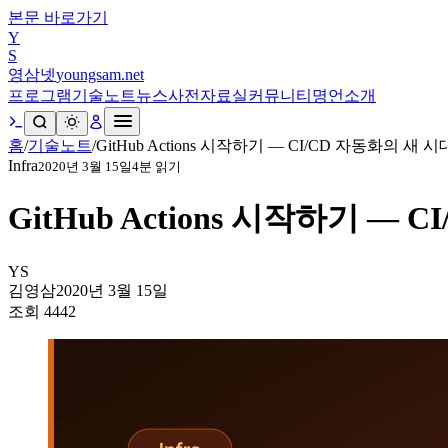
본문 바로가기
Y
S
영삼넷
youngsam.net
프로그램
기술노트
뉴스
사전
자료실
커뮤니티
명언
소개
홈
/
기술노트
/
GitHub Actions 시작하기 — CI/CD 자동화의 새 시
Infra
2020년 3월 15일
4
분 읽기
GitHub Actions 시작하기 — 
YS
김영삼
2020년 3월 15일
조회
4442