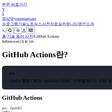
본문 바로가기
Y
S
영삼넷
youngsam.net
프로그램
기술노트
뉴스
사전
자료실
커뮤니티
명언
소개
홈
/
기술 용어 사전
/
GitHub Actions
Infra
조회
509
#
Infra
#
CI
GitHub Actions
란?
정의
GitHub 통합 CI/CD. workflow YAML. 마켓플레이스 수만 개
GitHub Actions
on: [push]

jobs:
