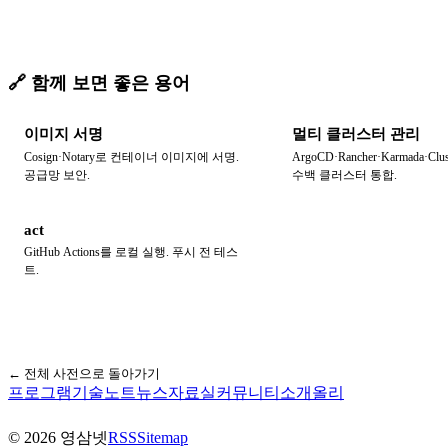
🔗 함께 보면 좋은 용어
이미지 서명
멀티 클러스터 관리
Cosign·Notary로 컨테이너 이미지에 서명.
ArgoCD·Rancher·Karmada·Clu
공급망 보안.
수백 클러스터 통합.
act
GitHub Actions를 로컬 실행. 푸시 전 테스
트.
← 전체 사전으로 돌아가기
프로그램
기술노트
뉴스
자료실
커뮤니티
소개
올리
©
2026
영삼넷
RSS
Sitemap