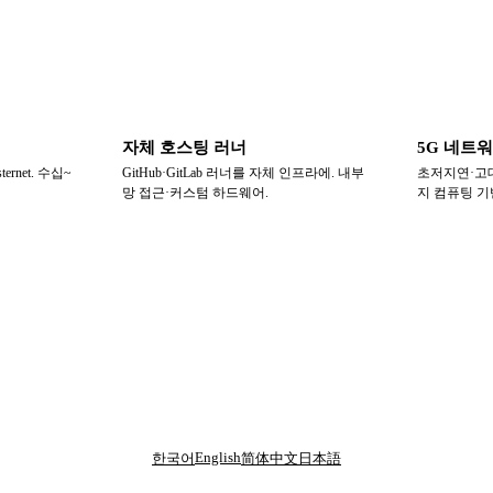
자체 호스팅 러너
5G 네트
sternet. 수십~
GitHub·GitLab 러너를 자체 인프라에. 내부
초저지연·고대
망 접근·커스텀 하드웨어.
지 컴퓨팅 기
English
한국어
简体中文
日本語