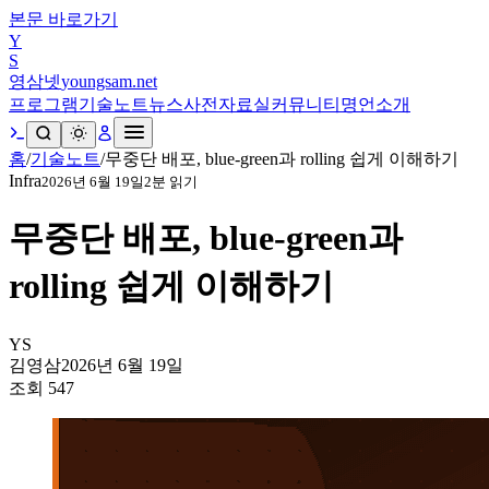
본문 바로가기
Y
S
영삼넷
youngsam.net
프로그램
기술노트
뉴스
사전
자료실
커뮤니티
명언
소개
홈
/
기술노트
/
무중단 배포, blue-green과 rolling 쉽게 이해하기
Infra
2026년 6월 19일
2
분 읽기
무중단 배포, blue-green과
rolling 쉽게 이해하기
YS
김영삼
2026년 6월 19일
조회
547