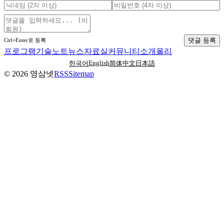
댓글 등록
Ctrl+Enter로 등록
프로그램
기술노트
뉴스
자료실
커뮤니티
소개
올리
English
한국어
简体中文
日本語
©
2026
영삼넷
RSS
Sitemap