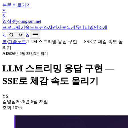
본문 바로가기
Y
S
영삼넷
youngsam.net
프로그램
기술노트
뉴스
사전
자료실
커뮤니티
명언
소개
홈
/
기술노트
/
LLM 스트리밍 응답 구현 — SSE로 체감 속도 올
리기
AI
2026년 6월 22일
3
분 읽기
LLM 스트리밍 응답 구현 —
SSE로 체감 속도 올리기
YS
김영삼
2026년 6월 22일
조회
1076