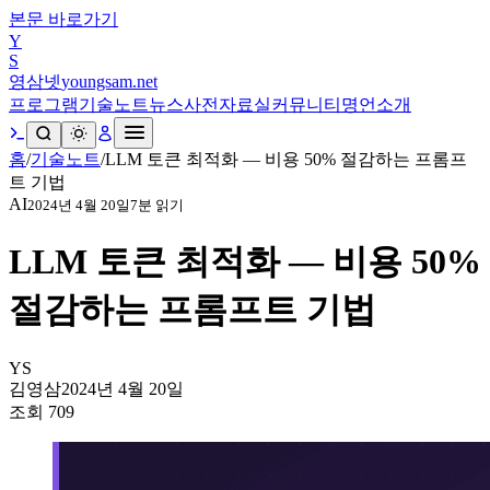
본문 바로가기
Y
S
영삼넷
youngsam.net
프로그램
기술노트
뉴스
사전
자료실
커뮤니티
명언
소개
홈
/
기술노트
/
LLM 토큰 최적화 — 비용 50% 절감하는 프롬프
트 기법
AI
2024년 4월 20일
7
분 읽기
LLM 토큰 최적화 — 비용 50%
절감하는 프롬프트 기법
YS
김영삼
2024년 4월 20일
조회
709