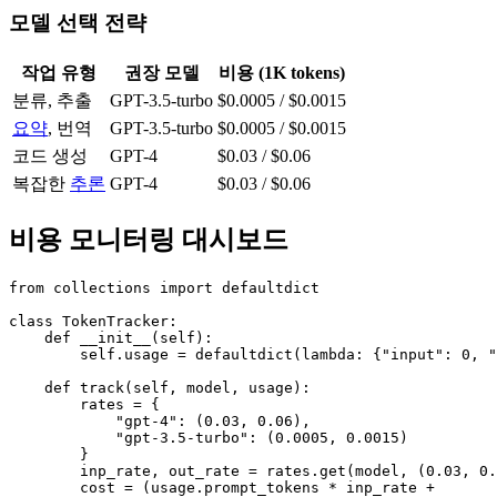
모델 선택 전략
작업 유형
권장 모델
비용 (1K tokens)
분류, 추출
GPT-3.5-turbo
$0.0005 / $0.0015
요약
, 번역
GPT-3.5-turbo
$0.0005 / $0.0015
코드 생성
GPT-4
$0.03 / $0.06
복잡한
추론
GPT-4
$0.03 / $0.06
비용 모니터링 대시보드
from collections import defaultdict

class TokenTracker:

    def __init__(self):

        self.usage = defaultdict(lambda: {"input": 0, "
    def track(self, model, usage):

        rates = {

            "gpt-4": (0.03, 0.06),

            "gpt-3.5-turbo": (0.0005, 0.0015)

        }

        inp_rate, out_rate = rates.get(model, (0.03, 0.
        cost = (usage.prompt_tokens * inp_rate +
