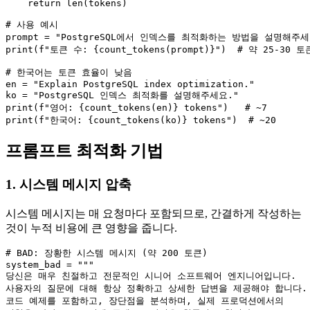
    return len(tokens)

# 사용 예시

prompt = "PostgreSQL에서 인덱스를 최적화하는 방법을 설명해주세요
print(f"토큰 수: {count_tokens(prompt)}")  # 약 25-30 토큰
# 한국어는 토큰 효율이 낮음

en = "Explain PostgreSQL index optimization."

ko = "PostgreSQL 인덱스 최적화를 설명해주세요."

print(f"영어: {count_tokens(en)} tokens")   # ~7

print(f"한국어: {count_tokens(ko)} tokens")  # ~20
프롬프트 최적화 기법
1. 시스템 메시지 압축
시스템 메시지는 매 요청마다 포함되므로, 간결하게 작성하는
것이 누적 비용에 큰 영향을 줍니다.
# BAD: 장황한 시스템 메시지 (약 200 토큰)

system_bad = """

당신은 매우 친절하고 전문적인 시니어 소프트웨어 엔지니어입니다.

사용자의 질문에 대해 항상 정확하고 상세한 답변을 제공해야 합니다.

코드 예제를 포함하고, 장단점을 분석하며, 실제 프로덕션에서의
