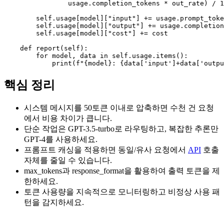
                usage.completion_tokens * out_rate) / 1
        self.usage[model]["input"] += usage.prompt_toke
        self.usage[model]["output"] += usage.completion
        self.usage[model]["cost"] += cost

    def report(self):

        for model, data in self.usage.items():

            print(f"{model}: {data['input']+data['outp
핵심 정리
시스템 메시지를 50토큰 이내로 압축하면 수천 건 요청
에서 비용 차이가 큽니다.
단순 작업은 GPT-3.5-turbo로 라우팅하고, 복잡한 추론만
GPT-4를 사용하세요.
프롬프트 캐싱을 적용하면 동일/유사 요청에서
API
호출
자체를 줄일 수 있습니다.
max_tokens과 response_format을 활용하여 출력 토큰을 제
한하세요.
토큰 사용량을 지속적으로 모니터링하고 비정상 사용 패
턴을 감지하세요.