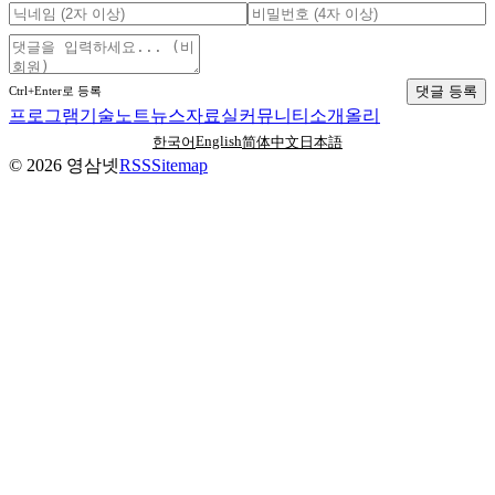
댓글 등록
Ctrl+Enter로 등록
프로그램
기술노트
뉴스
자료실
커뮤니티
소개
올리
English
한국어
简体中文
日本語
©
2026
영삼넷
RSS
Sitemap