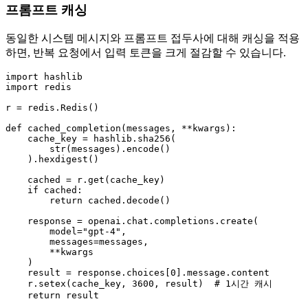
프롬프트 캐싱
동일한 시스템 메시지와 프롬프트 접두사에 대해 캐싱을 적용
하면, 반복 요청에서 입력 토큰을 크게 절감할 수 있습니다.
import hashlib

import redis

r = redis.Redis()

def cached_completion(messages, **kwargs):

    cache_key = hashlib.sha256(

        str(messages).encode()

    ).hexdigest()

    cached = r.get(cache_key)

    if cached:

        return cached.decode()

    response = openai.chat.completions.create(

        model="gpt-4",

        messages=messages,

        **kwargs

    )

    result = response.choices[0].message.content

    r.setex(cache_key, 3600, result)  # 1시간 캐시

    return result