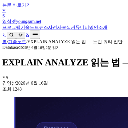
본문 바로가기
Y
S
영삼넷
youngsam.net
프로그램
기술노트
뉴스
사전
자료실
커뮤니티
명언
소개
홈
/
기술노트
/
EXPLAIN ANALYZE 읽는 법 — 느린 쿼리 진단
Database
2026년 6월 16일
2
분 읽기
EXPLAIN ANALYZE 읽는 법
YS
김영삼
2026년 6월 16일
조회
1248