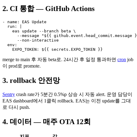
2. CI 통합 — GitHub Actions
- name: EAS Update

  run: |

    eas update --branch beta \

      --message "${{ github.event.head_commit.message }
      --non-interactive

  env:

    EXPO_TOKEN: ${{ secrets.EXPO_TOKEN }}
merge to main 후 자동 beta로. 24시간 후 일정 통과하면
cron
job
이 prod로 promote.
3. rollback 안전망
Sentry
crash rate가 5분간 0.5%p 상승 시 자동 alert. 운영 담당이
EAS dashboard에서 1클릭 rollback. EAS는 이전 update를 그대
로 다시 push.
4. 데이터 — 매주 OTA 12회
지표
값