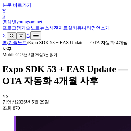
본문 바로가기
Y
S
영삼넷
youngsam.net
프로그램
기술노트
뉴스
사전
자료실
커뮤니티
명언
소개
홈
/
기술노트
/
Expo SDK 53 + EAS Update — OTA 자동화 4개월
사후
Mobile
2026년 5월 29일
3
분 읽기
Expo SDK 53 + EAS Update —
OTA 자동화 4개월 사후
YS
김영삼
2026년 5월 29일
조회
870