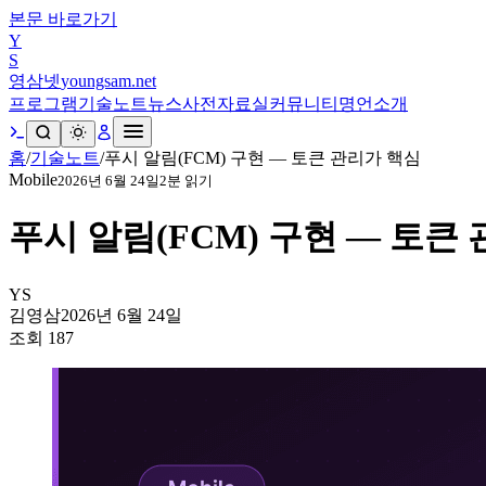
본문 바로가기
Y
S
영삼넷
youngsam.net
프로그램
기술노트
뉴스
사전
자료실
커뮤니티
명언
소개
홈
/
기술노트
/
푸시 알림(FCM) 구현 — 토큰 관리가 핵심
Mobile
2026년 6월 24일
2
분 읽기
푸시 알림(FCM) 구현 — 토큰
YS
김영삼
2026년 6월 24일
조회
187