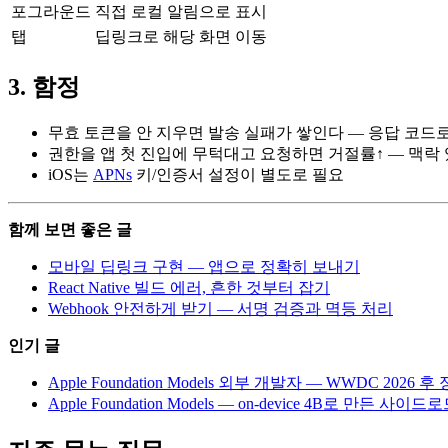
포그라운드
직접 로컬 알림으로 표시
탭
딥링크로 해당 화면 이동
3. 함정
무효 토큰을 안 지우면 발송 실패가 쌓인다 — 응답 코드
권한을 앱 첫 진입에 무턱대고 요청하면 거절률↑ — 맥락 
iOS는
APNs
키/인증서 설정이 별도로 필요
함께 보면 좋은 글
모바일 딥링크 구현 — 앱으로 정확히 보내기
React Native 빌드 에러, 흔한 것부터 잡기
Webhook 안전하게 받기 — 서명 검증과 멱등 처리
인기 글
Apple Foundation Models 외부 개발자 — WWDC 2026 
Apple Foundation Models — on-device 4B로 만든 사이