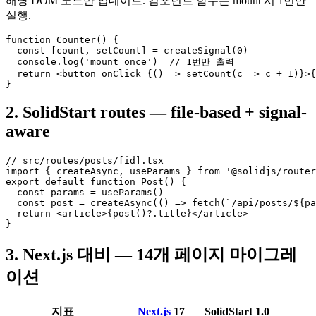
해당 DOM 노드만 업데이트. 컴포넌트 함수는 mount 시 1번만
실행.
function Counter() {

  const [count, setCount] = createSignal(0)

  console.log('mount once')  // 1번만 출력

  return <button onClick={() => setCount(c => c + 1)}>{
}
2. SolidStart routes — file-based + signal-
aware
// src/routes/posts/[id].tsx

import { createAsync, useParams } from '@solidjs/router
export default function Post() {

  const params = useParams()

  const post = createAsync(() => fetch(`/api/posts/${pa
  return <article>{post()?.title}</article>

}
3. Next.js 대비 — 14개 페이지 마이그레
이션
지표
Next.js
17
SolidStart 1.0