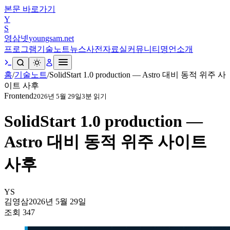
본문 바로가기
Y
S
영삼넷
youngsam.net
프로그램
기술노트
뉴스
사전
자료실
커뮤니티
명언
소개
홈
/
기술노트
/
SolidStart 1.0 production — Astro 대비 동적 위주 사
이트 사후
Frontend
2026년 5월 29일
3
분 읽기
SolidStart 1.0 production —
Astro 대비 동적 위주 사이트
사후
YS
김영삼
2026년 5월 29일
조회
347