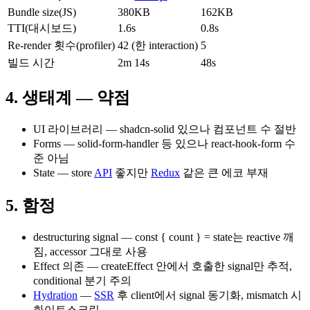
Bundle size(JS)
380KB
162KB
TTI(대시보드)
1.6s
0.8s
Re-render 횟수(profiler)
42 (한 interaction)
5
빌드 시간
2m 14s
48s
4. 생태계 — 약점
UI 라이브러리 — shadcn-solid 있으나 컴포넌트 수 절반
Forms — solid-form-handler 등 있으나 react-hook-form 수
준 아님
State — store
API
좋지만
Redux
같은 큰 에코 부재
5. 함정
destructuring signal — const { count } = state는 reactive 깨
짐, accessor 그대로 사용
Effect 의존 — createEffect 안에서 호출한 signal만 추적,
conditional 분기 주의
Hydration
—
SSR
후 client에서 signal 동기화, mismatch 시
화이트스크린