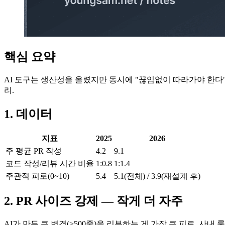
핵심 요약
AI 도구는 생산성을 올렸지만 동시에 "끊임없이 따라가야 한다"
리.
1. 데이터
지표
2025
2026
주 평균 PR 작성
4.2
9.1
코드 작성/리뷰 시간 비율
1:0.8
1:1.4
주관적 피로(0~10)
5.4
5.1(전체) / 3.9(재설계 후)
2. PR 사이즈 강제 — 작게 더 자주
AI가 만든 큰 변경(>500줄)을 리뷰하는 게 가장 큰 피로. 사내 룰: 