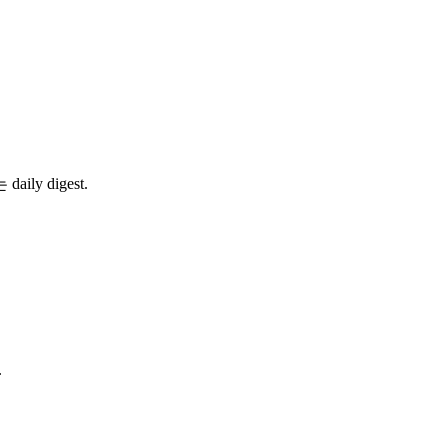
ly digest.
.