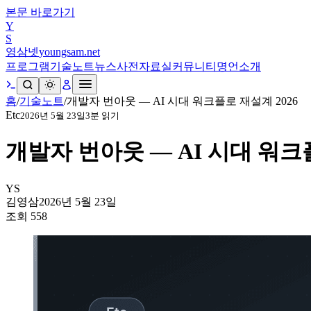
본문 바로가기
Y
S
영삼넷
youngsam.net
프로그램
기술노트
뉴스
사전
자료실
커뮤니티
명언
소개
홈
/
기술노트
/
개발자 번아웃 — AI 시대 워크플로 재설계 2026
Etc
2026년 5월 23일
3
분 읽기
개발자 번아웃 — AI 시대 워크플
YS
김영삼
2026년 5월 23일
조회
558