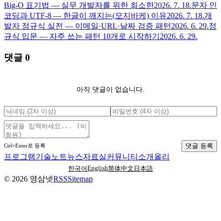
Big-O 표기법 — 실무 개발자를 위한 최소한
2026. 7. 18.
문자 인
코딩과 UTF-8 — 한글이 깨지는(모지바케) 이유
2026. 7. 18.
개
발자 정규식 실전 — 이메일·URL·날짜 검증 패턴
2026. 6. 29.
정
규식 입문 — 자주 쓰는 패턴 10개로 시작하기
2026. 6. 29.
댓글
0
아직 댓글이 없습니다.
댓글 등록
Ctrl+Enter로 등록
프로그램
기술노트
뉴스
자료실
커뮤니티
소개
올리
English
한국어
简体中文
日本語
©
2026
영삼넷
RSS
Sitemap