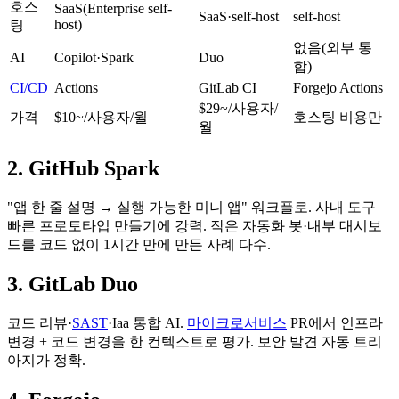
호스
SaaS(Enterprise self-
SaaS·self-host
self-host
host)
팅
없음(외부 통
AI
Copilot·Spark
Duo
합)
CI/CD
Actions
GitLab CI
Forgejo Actions
$29~/사용자/
가격
$10~/사용자/월
호스팅 비용만
월
2. GitHub Spark
"앱 한 줄 설명 → 실행 가능한 미니 앱" 워크플로. 사내 도구
빠른 프로토타입 만들기에 강력. 작은 자동화 봇·내부 대시보
드를 코드 없이 1시간 만에 만든 사례 다수.
3. GitLab Duo
코드 리뷰·
SAST
·Iaa 통합 AI.
마이크로서비스
PR에서 인프라
변경 + 코드 변경을 한 컨텍스트로 평가. 보안 발견 자동 트리
아지가 정확.