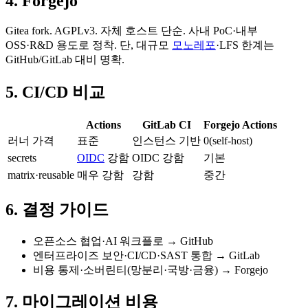
4. Forgejo
Gitea fork. AGPLv3. 자체 호스트 단순. 사내 PoC·내부
OSS·R&D 용도로 정착. 단, 대규모
모노레포
·LFS 한계는
GitHub/GitLab 대비 명확.
5. CI/CD 비교
Actions
GitLab CI
Forgejo Actions
러너 가격
표준
인스턴스 기반
0(self-host)
secrets
OIDC
강함
OIDC 강함
기본
matrix·reusable
매우 강함
강함
중간
6. 결정 가이드
오픈소스 협업·AI 워크플로 → GitHub
엔터프라이즈 보안·CI/CD·SAST 통합 → GitLab
비용 통제·소버린티(망분리·국방·금융) → Forgejo
7. 마이그레이션 비용