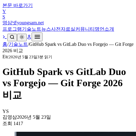
본문 바로가기
Y
S
영삼넷
youngsam.net
프로그램
기술노트
뉴스
사전
자료실
커뮤니티
명언
소개
홈
/
기술노트
/
GitHub Spark vs GitLab Duo vs Forgejo — Git Forge
2026 비교
Etc
2026년 5월 23일
3
분 읽기
GitHub Spark vs GitLab Duo
vs Forgejo — Git Forge 2026
비교
YS
김영삼
2026년 5월 23일
조회
1417