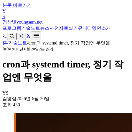
본문 바로가기
Y
S
영삼넷
youngsam.net
프로그램
기술노트
뉴스
사전
자료실
커뮤니티
명언
소개
홈
/
기술노트
/
cron과 systemd timer, 정기 작업엔 무엇을
Infra
2026년 6월 20일
2
분 읽기
cron과 systemd timer, 정기 작
업엔 무엇을
YS
김영삼
2026년 6월 20일
조회
430