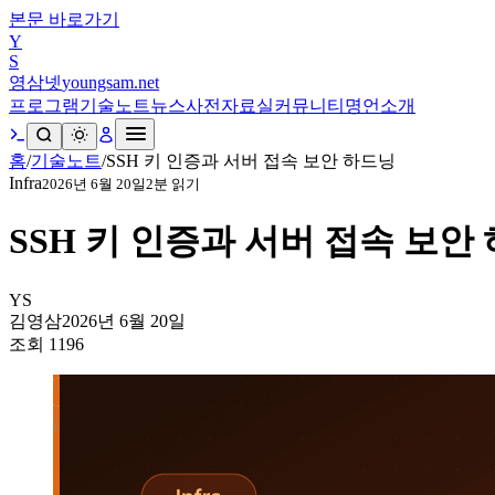
본문 바로가기
Y
S
영삼넷
youngsam.net
프로그램
기술노트
뉴스
사전
자료실
커뮤니티
명언
소개
홈
/
기술노트
/
SSH 키 인증과 서버 접속 보안 하드닝
Infra
2026년 6월 20일
2
분 읽기
SSH 키 인증과 서버 접속 보안
YS
김영삼
2026년 6월 20일
조회
1196