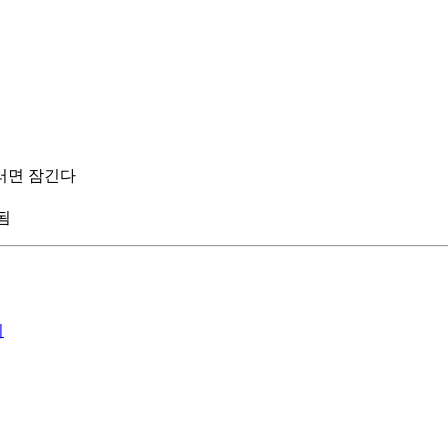
그러면 잠긴다
시됨
기