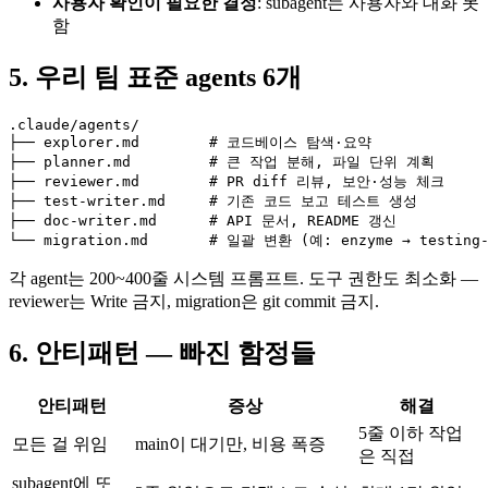
사용자 확인이 필요한 결정
: subagent는 사용자와 대화 못
함
5. 우리 팀 표준 agents 6개
.claude/agents/

├── explorer.md        # 코드베이스 탐색·요약

├── planner.md         # 큰 작업 분해, 파일 단위 계획

├── reviewer.md        # PR diff 리뷰, 보안·성능 체크

├── test-writer.md     # 기존 코드 보고 테스트 생성

├── doc-writer.md      # API 문서, README 갱신

└── migration.md       # 일괄 변환 (예: enzyme → testing-
각 agent는 200~400줄 시스템 프롬프트. 도구 권한도 최소화 —
reviewer는 Write 금지, migration은 git commit 금지.
6. 안티패턴 — 빠진 함정들
안티패턴
증상
해결
5줄 이하 작업
모든 걸 위임
main이 대기만, 비용 폭증
은 직접
subagent에 또