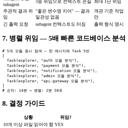
3중 위임으로 컨텍스트 손실
최대 1단 위임
subagent
주관적 결과 위
"좋은 변수명 지어" — 결과
객관 기준 작업
임
일관성 없음
만
긴 출력 요청
subagent 컨텍스트도 터짐
출력 형식 명시
7. 병렬 위임 — 5배 빠른 코드베이스 분석
# 5개 모듈 동시 탐색 — 한 메시지에 Task 5번

[

  Task(explorer, "auth 모듈 분석"),

  Task(explorer, "payment 모듈 분석"),

  Task(explorer, "notification 모듈 분석"),

  Task(explorer, "admin 모듈 분석"),

  Task(explorer, "api-gateway 모듈 분석"),

]

# 순차: 14분 → 병렬: 2분 50초
8. 결정 가이드
상황
위임?
10개 이상 파일 읽어야 함
YES