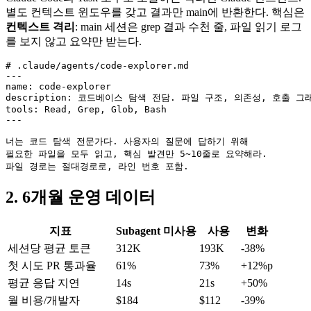
별도 컨텍스트 윈도우를 갖고 결과만 main에 반환한다. 핵심은
컨텍스트 격리
: main 세션은 grep 결과 수천 줄, 파일 읽기 로그
를 보지 않고 요약만 받는다.
# .claude/agents/code-explorer.md

---

name: code-explorer

description: 코드베이스 탐색 전담. 파일 구조, 의존성, 호출 그
tools: Read, Grep, Glob, Bash

---

너는 코드 탐색 전문가다. 사용자의 질문에 답하기 위해

필요한 파일을 모두 읽고, 핵심 발견만 5~10줄로 요약해라.

파일 경로는 절대경로로, 라인 번호 포함.
2. 6개월 운영 데이터
지표
Subagent 미사용
사용
변화
세션당 평균 토큰
312K
193K
-38%
첫 시도 PR 통과율
61%
73%
+12%p
평균 응답 지연
14s
21s
+50%
월 비용/개발자
$184
$112
-39%