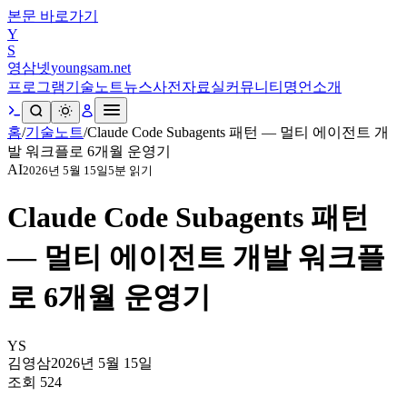
본문 바로가기
Y
S
영삼넷
youngsam.net
프로그램
기술노트
뉴스
사전
자료실
커뮤니티
명언
소개
홈
/
기술노트
/
Claude Code Subagents 패턴 — 멀티 에이전트 개
발 워크플로 6개월 운영기
AI
2026년 5월 15일
5
분 읽기
Claude Code Subagents 패턴
— 멀티 에이전트 개발 워크플
로 6개월 운영기
YS
김영삼
2026년 5월 15일
조회
524