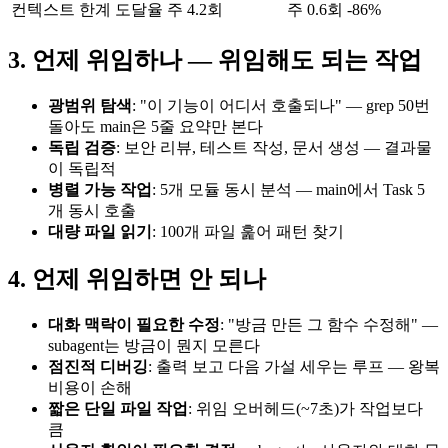
컨텍스트 한계 도달율
주 4.2회
주 0.6회
-86%
3. 언제 위임하나 — 위임해도 되는 작업
광범위 탐색
: "이 기능이 어디서 호출되나" — grep 50번
돌아도 main은 5줄 요약만 본다
독립 검증
: 보안 리뷰, 테스트 작성, 문서 생성 — 결과물
이 독립적
병렬 가능 작업
: 5개 모듈 동시 분석 — main에서 Task 5
개 동시 호출
대량 파일 읽기
: 100개 파일 훑어 패턴 찾기
4. 언제 위임하면 안 되나
대화 맥락이 필요한 수정
: "방금 만든 그 함수 수정해" —
subagent는 방금이 뭔지 모른다
점진적 디버깅
: 출력 보고 다음 가설 세우는 루프 — 왕복
비용이 손해
짧은 단일 파일 작업
: 위임 오버헤드(~7초)가 작업보다
큼