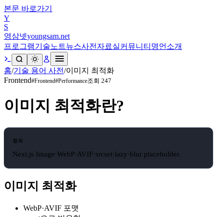
본문 바로가기
Y
S
영삼넷
youngsam.net
프로그램
기술노트
뉴스
사전
자료실
커뮤니티
명언
소개
홈
/
기술 용어 사전
/
이미지 최적화
Frontend
조회
247
#
Frontend
#
Performance
이미지 최적화
란?
정의
Next.js Image·WebP·AVIF·srcset·lazy·blur placeholder.
이미지 최적화
WebP·AVIF 포맷