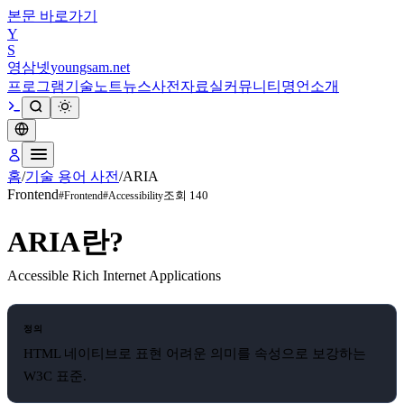
본문 바로가기
Y
S
영삼넷
youngsam.net
프로그램
기술노트
뉴스
사전
자료실
커뮤니티
명언
소개
홈
/
기술 용어 사전
/
ARIA
Frontend
조회
140
#
Frontend
#
Accessibility
ARIA
란?
Accessible Rich Internet Applications
정의
HTML 네이티브로 표현 어려운 의미를 속성으로 보강하는
W3C 표준.