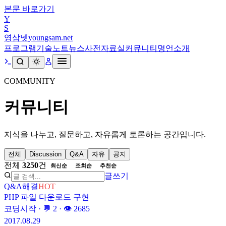
본문 바로가기
Y
S
영삼넷
youngsam.net
프로그램
기술노트
뉴스
사전
자료실
커뮤니티
명언
소개
COMMUNITY
커뮤니티
지식을 나누고, 질문하고, 자유롭게 토론하는 공간입니다.
전체
Discussion
Q&A
자유
공지
전체
3250
건
최신순
조회순
추천순
글쓰기
Q&A
해결
HOT
PHP 파일 다운로드 구현
코딩시작
· 💬
2
· 👁
2685
2017.08.29