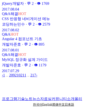
jQuery개발자
· 💬
2
· 👁
1769
2017.08.04
Q&A
해결
HOT
CSS 반응형 네비게이션 메뉴
코딩하는민수
· 💬
2
· 👁
2579
2017.08.02
Q&A
HOT
Angular 4 컴포넌트 기초
개발자준호
· 💬
2
· 👁
895
2017.08.01
Q&A
해결
HOT
MySQL 정규화 설계 가이드
개발자준호
· 💬
2
· 👁
1179
2017.07.29
‹
1
209
210
211
217
›
...
...
프로그램
기술노트
뉴스
자료실
커뮤니티
소개
올리
English
한국어
简体中文
日本語