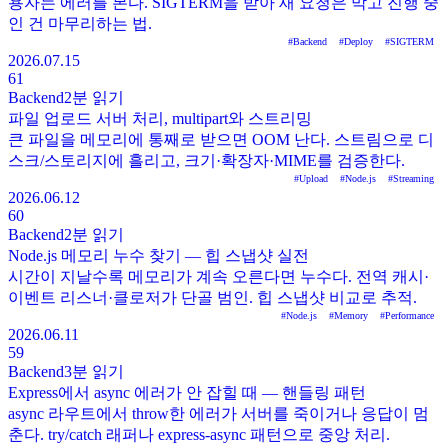
용자는 에러를 본다. SIGTERM을 받아 새 요청은 막고 진행 중
인 건 마무리하는 법.
#
Backend
#
Deploy
#
SIGTERM
2026.07.15
61
Backend
2분
읽기
파일 업로드 서버 처리, multipart와 스트리밍
큰 파일을 메모리에 통째로 받으면 OOM 난다. 스트림으로 디
스크/스토리지에 흘리고, 크기·확장자·MIME를 검증한다.
#
Upload
#
Node.js
#
Streaming
2026.06.12
60
Backend
2분
읽기
Node.js 메모리 누수 찾기 — 힙 스냅샷 실전
시간이 지날수록 메모리가 계속 오른다면 누수다. 전역 캐시·
이벤트 리스너·클로저가 단골 범인. 힙 스냅샷 비교로 추적.
#
Node.js
#
Memory
#
Performance
2026.06.11
59
Backend
3분
읽기
Express에서 async 에러가 안 잡힐 때 — 핸들링 패턴
async 라우트에서 throw한 에러가 서버를 죽이거나 응답이 멈
춘다. try/catch 래퍼나 express-async 패턴으로 중앙 처리.