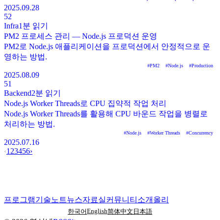
2025.09.28
52
Infra
1분
읽기
PM2 프로세스 관리 — Node.js 프로덕션 운영
PM2로 Node.js 애플리케이션을 프로덕션에서 안정적으로 운
영하는 방법.
#
PM2
#
Node.js
#
Production
2025.08.09
51
Backend
2분
읽기
Node.js Worker Threads로 CPU 집약적 작업 처리
Node.js Worker Threads를 활용해 CPU 바운드 작업을 병렬로
처리하는 방법.
#
Node.js
#
Worker Threads
#
Concurrency
2025.07.16
‹
1
2
3
4
5
6
›
프로그램
기술노트
뉴스
자료실
커뮤니티
소개
올리
English
한국어
简体中文
日本語