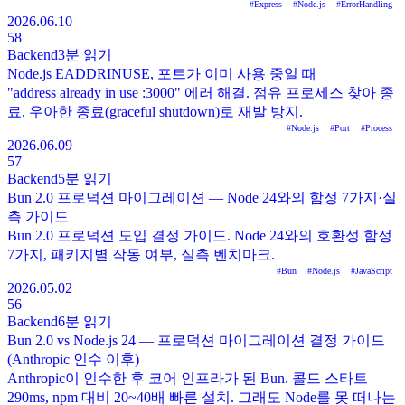
#
Express
#
Node.js
#
ErrorHandling
2026.06.10
58
Backend
3분
읽기
Node.js EADDRINUSE, 포트가 이미 사용 중일 때
"address already in use :3000" 에러 해결. 점유 프로세스 찾아 종
료, 우아한 종료(graceful shutdown)로 재발 방지.
#
Node.js
#
Port
#
Process
2026.06.09
57
Backend
5분
읽기
Bun 2.0 프로덕션 마이그레이션 — Node 24와의 함정 7가지·실
측 가이드
Bun 2.0 프로덕션 도입 결정 가이드. Node 24와의 호환성 함정
7가지, 패키지별 작동 여부, 실측 벤치마크.
#
Bun
#
Node.js
#
JavaScript
2026.05.02
56
Backend
6분
읽기
Bun 2.0 vs Node.js 24 — 프로덕션 마이그레이션 결정 가이드
(Anthropic 인수 이후)
Anthropic이 인수한 후 코어 인프라가 된 Bun. 콜드 스타트
290ms, npm 대비 20~40배 빠른 설치. 그래도 Node를 못 떠나는