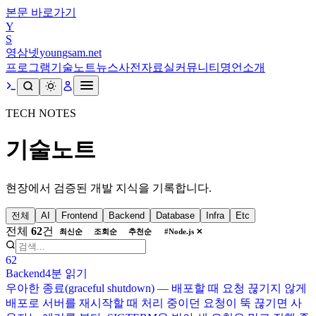
본문 바로가기
Y
S
영삼넷
youngsam.net
프로그램
기술노트
뉴스
사전
자료실
커뮤니티
명언
소개
TECH NOTES
기술노트
현장에서 검증된 개발 지식을 기록합니다.
전체
AI
Frontend
Backend
Database
Infra
Etc
전체
62
건
최신순
조회순
추천순
#
Node.js
✕
62
Backend
4분
읽기
우아한 종료(graceful shutdown) — 배포할 때 요청 끊기지 않게
배포로 서버를 재시작할 때 처리 중이던 요청이 뚝 끊기면 사