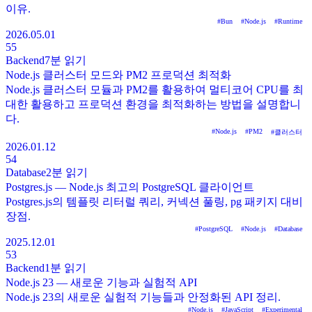
이유.
#
Bun
#
Node.js
#
Runtime
2026.05.01
55
Backend
7분
읽기
Node.js 클러스터 모드와 PM2 프로덕션 최적화
Node.js 클러스터 모듈과 PM2를 활용하여 멀티코어 CPU를 최
대한 활용하고 프로덕션 환경을 최적화하는 방법을 설명합니
다.
#
Node.js
#
PM2
#
클러스터
2026.01.12
54
Database
2분
읽기
Postgres.js — Node.js 최고의 PostgreSQL 클라이언트
Postgres.js의 템플릿 리터럴 쿼리, 커넥션 풀링, pg 패키지 대비
장점.
#
PostgreSQL
#
Node.js
#
Database
2025.12.01
53
Backend
1분
읽기
Node.js 23 — 새로운 기능과 실험적 API
Node.js 23의 새로운 실험적 기능들과 안정화된 API 정리.
#
Node.js
#
JavaScript
#
Experimental