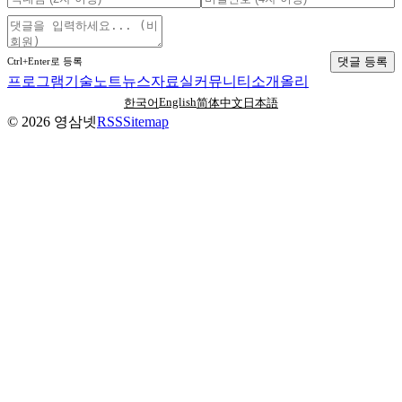
댓글 등록
Ctrl+Enter로 등록
프로그램
기술노트
뉴스
자료실
커뮤니티
소개
올리
English
한국어
简体中文
日本語
©
2026
영삼넷
RSS
Sitemap