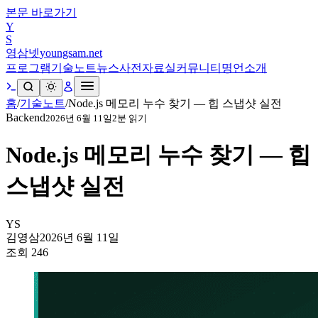
본문 바로가기
Y
S
영삼넷
youngsam.net
프로그램
기술노트
뉴스
사전
자료실
커뮤니티
명언
소개
홈
/
기술노트
/
Node.js 메모리 누수 찾기 — 힙 스냅샷 실전
Backend
2026년 6월 11일
2
분 읽기
Node.js 메모리 누수 찾기 — 힙
스냅샷 실전
YS
김영삼
2026년 6월 11일
조회
246