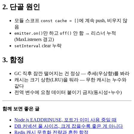
2. 단골 원인
모듈 스코프
에 계속 push, 비우지 않
const cache = []
음
만 하고
안 함 → 리스너 누적
emitter.on()
off()
(MaxListeners 경고)
clear 누락
setInterval
3. 함정
GC 직후 잠깐 떨어지는 건 정상 — 추세(우상향)를 봐라
캐시는 크기 상한(LRU)을 둬라 — 무한 캐시는 누수와
같다
전역 변수에 요청 데이터 붙이기 금지(동시성+누수)
함께 보면 좋은 글
Node.js EADDRINUSE, 포트가 이미 사용 중일 때
DB 커넥션 풀 사이즈, 크게 잡을수록 좋은 게 아니다
Redis 캐시 무효화 전략과 흔한 함정