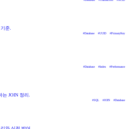
 기준.
#
Database
#
UUID
#
PrimaryKey
#
Database
#
Index
#
Performance
는 JOIN 정리.
#
SQL
#
JOIN
#
Database
원리와 실전 방어.