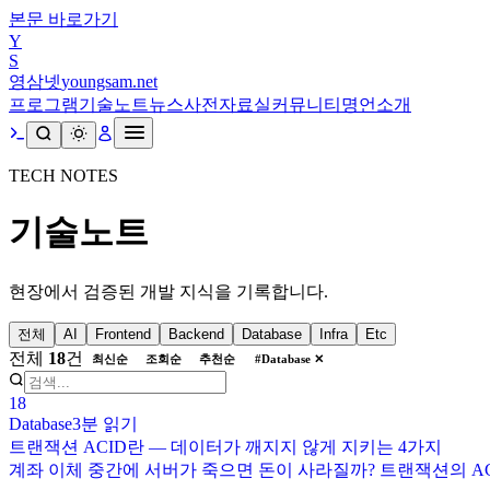
본문 바로가기
Y
S
영삼넷
youngsam.net
프로그램
기술노트
뉴스
사전
자료실
커뮤니티
명언
소개
TECH NOTES
기술노트
현장에서 검증된 개발 지식을 기록합니다.
전체
AI
Frontend
Backend
Database
Infra
Etc
전체
18
건
최신순
조회순
추천순
#
Database
✕
18
Database
3분
읽기
트랜잭션 ACID란 — 데이터가 깨지지 않게 지키는 4가지
계좌 이체 중간에 서버가 죽으면 돈이 사라질까? 트랜잭션의 AC