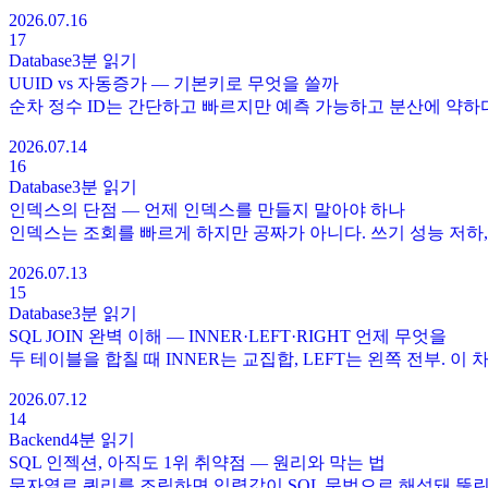
2026.07.16
17
Database
3분
읽기
UUID vs 자동증가 — 기본키로 무엇을 쓸까
순차 정수 ID는 간단하고 빠르지만 예측 가능하고 분산에 약하다.
2026.07.14
16
Database
3분
읽기
인덱스의 단점 — 언제 인덱스를 만들지 말아야 하나
인덱스는 조회를 빠르게 하지만 공짜가 아니다. 쓰기 성능 저하, 
2026.07.13
15
Database
3분
읽기
SQL JOIN 완벽 이해 — INNER·LEFT·RIGHT 언제 무엇을
두 테이블을 합칠 때 INNER는 교집합, LEFT는 왼쪽 전부. 이
2026.07.12
14
Backend
4분
읽기
SQL 인젝션, 아직도 1위 취약점 — 원리와 막는 법
문자열로 쿼리를 조립하면 입력값이 SQL 문법으로 해석돼 뚫린다. 파라