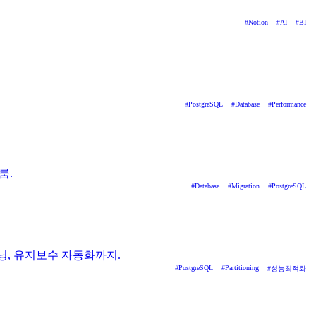
#
Notion
#
AI
#
BI
#
PostgreSQL
#
Database
#
Performance
룸.
#
Database
#
Migration
#
PostgreSQL
프루닝, 유지보수 자동화까지.
#
PostgreSQL
#
Partitioning
#
성능최적화