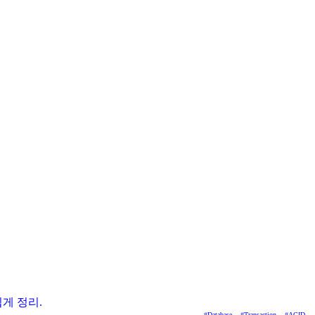
게 정리.
#
Database
#
Transaction
#
ACID