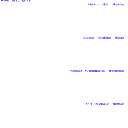
#
Security
#
SQL
#
Injection
#
Database
#
SoftDelete
#
Design
#
Database
#
ConnectionPool
#
Performance
#
API
#
Pagination
#
Database