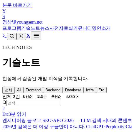
본문 바로가기
Y
S
영삼넷
youngsam.net
프로그램
기술노트
뉴스
사전
자료실
커뮤니티
명언
소개
TECH NOTES
기술노트
현장에서 검증된 개발 지식을 기록합니다.
전체
AI
Frontend
Backend
Database
Infra
Etc
전체
2
건
최신순
조회순
추천순
#
AEO
✕
2
Etc
3분
읽기
엔지니어링 블로그 SEO·AEO 2026 — LLM 검색 시대의 콘텐
2026년 검색은 더 이상 구글만이 아니다. ChatGPT·Perplexity·