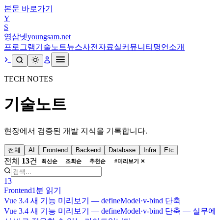
본문 바로가기
Y
S
영삼넷
youngsam.net
프로그램
기술노트
뉴스
사전
자료실
커뮤니티
명언
소개
TECH NOTES
기술노트
현장에서 검증된 개발 지식을 기록합니다.
전체
AI
Frontend
Backend
Database
Infra
Etc
전체
13
건
최신순
조회순
추천순
#
미리보기
✕
13
Frontend
1분
읽기
Vue 3.4 새 기능 미리보기 — defineModel·v-bind 단축
Vue 3.4 새 기능 미리보기 — defineModel·v-bind 단축 — 실무에