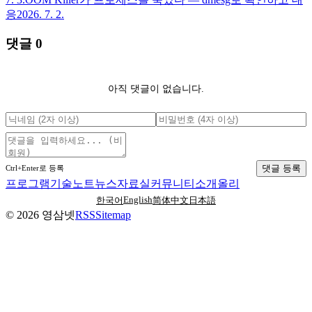
응
2026. 7. 2.
댓글
0
아직 댓글이 없습니다.
댓글 등록
Ctrl+Enter로 등록
프로그램
기술노트
뉴스
자료실
커뮤니티
소개
올리
English
한국어
简体中文
日本語
©
2026
영삼넷
RSS
Sitemap