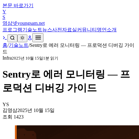
본문 바로가기
Y
S
영삼넷
youngsam.net
프로그램
기술노트
뉴스
사전
자료실
커뮤니티
명언
소개
홈
/
기술노트
/
Sentry로 에러 모니터링 — 프로덕션 디버깅 가이
드
Infra
2025년 10월 15일
1
분 읽기
Sentry로 에러 모니터링 — 프
로덕션 디버깅 가이드
YS
김영삼
2025년 10월 15일
조회
1423