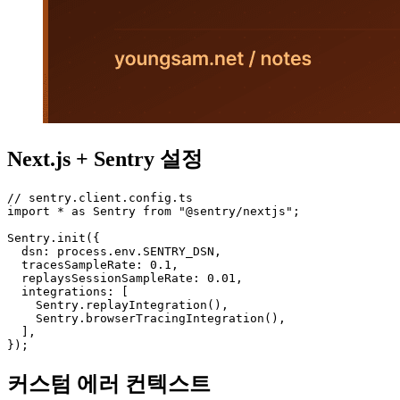
Next.js + Sentry 설정
// sentry.client.config.ts

import * as Sentry from "@sentry/nextjs";

Sentry.init({

  dsn: process.env.SENTRY_DSN,

  tracesSampleRate: 0.1,

  replaysSessionSampleRate: 0.01,

  integrations: [

    Sentry.replayIntegration(),

    Sentry.browserTracingIntegration(),

  ],

});
커스텀 에러 컨텍스트