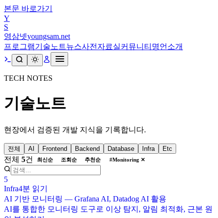
본문 바로가기
Y
S
영삼넷
youngsam.net
프로그램
기술노트
뉴스
사전
자료실
커뮤니티
명언
소개
TECH NOTES
기술노트
현장에서 검증된 개발 지식을 기록합니다.
전체
AI
Frontend
Backend
Database
Infra
Etc
전체
5
건
최신순
조회순
추천순
#
Monitoring
✕
5
Infra
4분
읽기
AI 기반 모니터링 — Grafana AI, Datadog AI 활용
AI를 통합한 모니터링 도구로 이상 탐지, 알림 최적화, 근본 원