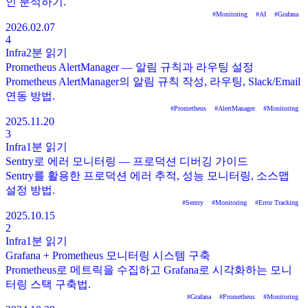
인 분석하기.
#
Monitoring
#
AI
#
Grafana
2026.02.07
4
Infra
2분
읽기
Prometheus AlertManager — 알림 규칙과 라우팅 설정
Prometheus AlertManager의 알림 규칙 작성, 라우팅, Slack/Email
연동 방법.
#
Prometheus
#
AlertManager
#
Monitoring
2025.11.20
3
Infra
1분
읽기
Sentry로 에러 모니터링 — 프로덕션 디버깅 가이드
Sentry를 활용한 프로덕션 에러 추적, 성능 모니터링, 소스맵
설정 방법.
#
Sentry
#
Monitoring
#
Error Tracking
2025.10.15
2
Infra
1분
읽기
Grafana + Prometheus 모니터링 시스템 구축
Prometheus로 메트릭을 수집하고 Grafana로 시각화하는 모니
터링 스택 구축법.
#
Grafana
#
Prometheus
#
Monitoring