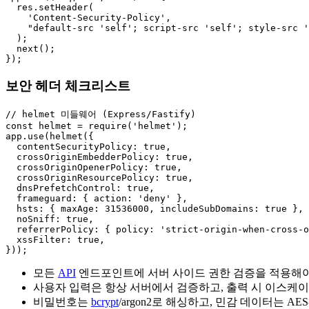
  res.setHeader(

    'Content-Security-Policy',

    "default-src 'self'; script-src 'self'; style-src '
  );

  next();

});
보안 헤더 체크리스트
// helmet 미들웨어 (Express/Fastify)

const helmet = require('helmet');

app.use(helmet({

  contentSecurityPolicy: true,

  crossOriginEmbedderPolicy: true,

  crossOriginOpenerPolicy: true,

  crossOriginResourcePolicy: true,

  dnsPrefetchControl: true,

  frameguard: { action: 'deny' },

  hsts: { maxAge: 31536000, includeSubDomains: true },

  noSniff: true,

  referrerPolicy: { policy: 'strict-origin-when-cross-o
  xssFilter: true,

}));
모든
API
엔드포인트에 서버 사이드 권한 검증을 적용해
사용자 입력은 항상 서버에서 검증하고, 출력 시 이스케
비밀번호는
bcrypt
/argon2로 해싱하고, 민감 데이터는 A