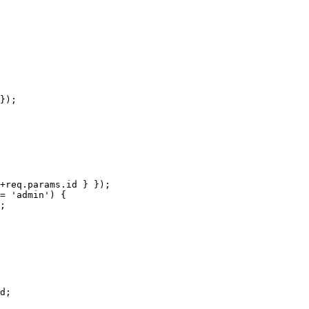
});

+req.params.id } });

= 'admin') {

;

d;
