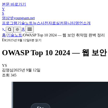
본문 바로가기
Y
S
영삼넷
youngsam.net
프로그램
기술노트
뉴스
사전
자료실
커뮤니티
명언
소개
홈
/
기술노트
/
OWASP Top 10 2024 — 웹 보안 취약점 완벽 정리
Etc
2025년 9월 12일
6
분 읽기
OWASP Top 10 2024 — 웹
YS
김영삼
2025년 9월 12일
조회
345