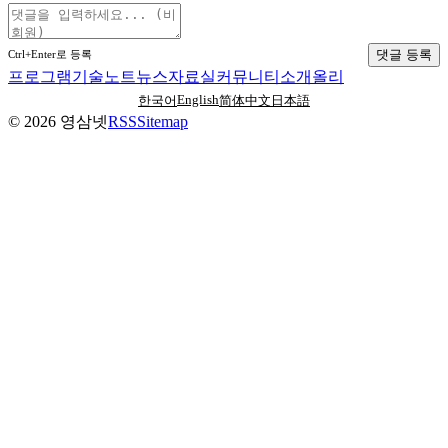
댓글 등록
Ctrl+Enter로 등록
프로그램
기술노트
뉴스
자료실
커뮤니티
소개
올리
English
한국어
简体中文
日本語
©
2026
영삼넷
RSS
Sitemap