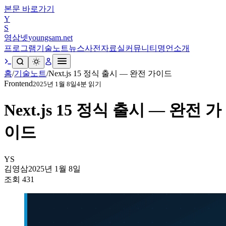
본문 바로가기
Y
S
영삼넷
youngsam.net
프로그램
기술노트
뉴스
사전
자료실
커뮤니티
명언
소개
홈
/
기술노트
/
Next.js 15 정식 출시 — 완전 가이드
Frontend
2025년 1월 8일
4
분 읽기
Next.js 15 정식 출시 — 완전 가
이드
YS
김영삼
2025년 1월 8일
조회
431