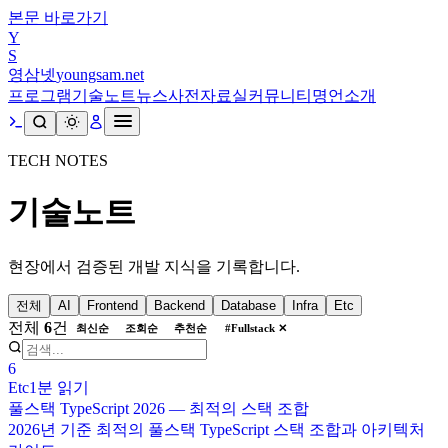
본문 바로가기
Y
S
영삼넷
youngsam.net
프로그램
기술노트
뉴스
사전
자료실
커뮤니티
명언
소개
TECH NOTES
기술노트
현장에서 검증된 개발 지식을 기록합니다.
전체
AI
Frontend
Backend
Database
Infra
Etc
전체
6
건
최신순
조회순
추천순
#
Fullstack
✕
6
Etc
1분
읽기
풀스택 TypeScript 2026 — 최적의 스택 조합
2026년 기준 최적의 풀스택 TypeScript 스택 조합과 아키텍처