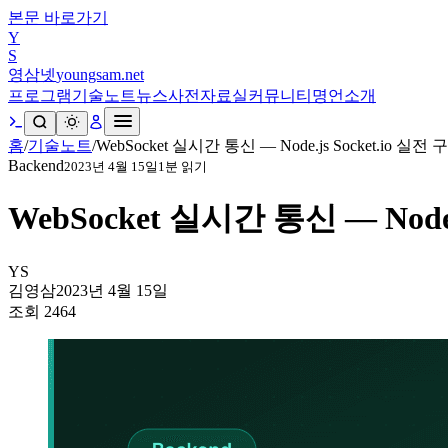
본문 바로가기
Y
S
영삼넷
youngsam.net
프로그램
기술노트
뉴스
사전
자료실
커뮤니티
명언
소개
홈
/
기술노트
/
WebSocket 실시간 통신 — Node.js Socket.io 실전 
Backend
2023년 4월 15일
1
분 읽기
WebSocket 실시간 통신 — Node.
YS
김영삼
2023년 4월 15일
조회
2464